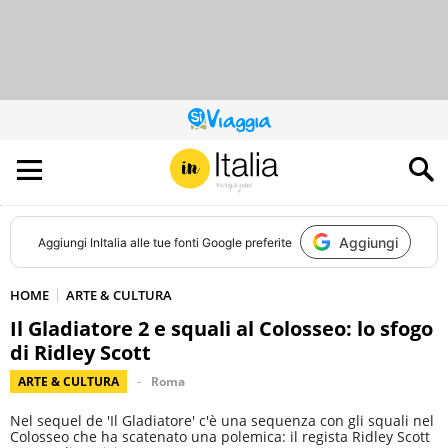
QUESTO
SITO
CONTRIBUISCE
ALL’AUDIENCE
DI
Aggiungi
Aggiungi
InItalia
alle tue fonti Google preferite
HOME
ARTE & CULTURA
Il Gladiatore 2 e squali al Colosseo: lo sfogo
di Ridley Scott
ARTE & CULTURA
Roma
Nel sequel de 'Il Gladiatore' c'è una sequenza con gli squali nel
Colosseo che ha scatenato una polemica: il regista Ridley Scott