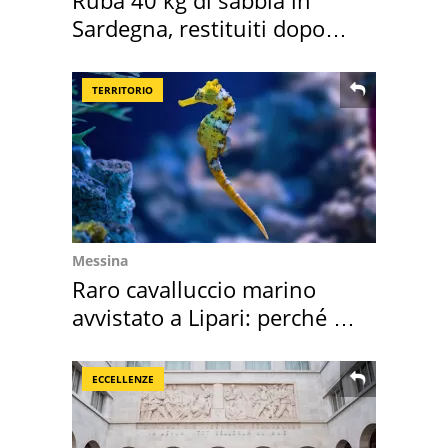
Ruba 40 kg di sabbia in
Sardegna, restituiti dopo
50 anni
TERRITORIO
Messina
Raro cavalluccio marino
avvistato a Lipari: perché è
speciale
ECCELLENZE