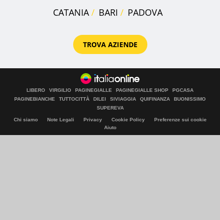
CATANIA
BARI
PADOVA
TROVA AZIENDE
LIBERO
VIRGILIO
PAGINEGIALLE
PAGINEGIALLE SHOP
PGCASA
PAGINEBIANCHE
TUTTOCITTÀ
DILEI
SIVIAGGIA
QUIFINANZA
BUONISSIMO
SUPEREVA
Chi siamo
Note Legali
Privacy
Cookie Policy
Preferenze sui cookie
Aiuto
© Italiaonline S.p.A. 2026
Direzione e coordinamento di Libero Acquisition S.á r.l.
P. IVA 03970540963