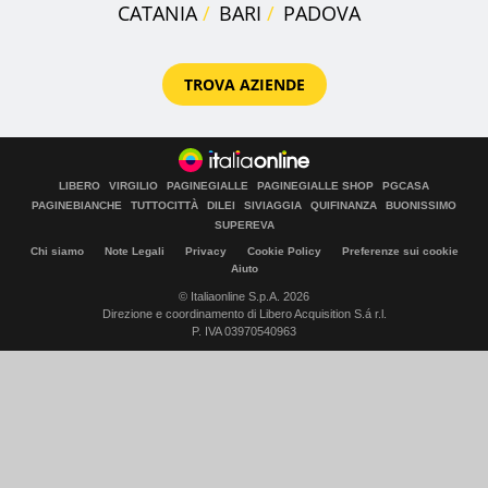
CATANIA
BARI
PADOVA
TROVA AZIENDE
LIBERO
VIRGILIO
PAGINEGIALLE
PAGINEGIALLE SHOP
PGCASA
PAGINEBIANCHE
TUTTOCITTÀ
DILEI
SIVIAGGIA
QUIFINANZA
BUONISSIMO
SUPEREVA
Chi siamo
Note Legali
Privacy
Cookie Policy
Preferenze sui cookie
Aiuto
© Italiaonline S.p.A. 2026
Direzione e coordinamento di Libero Acquisition S.á r.l.
P. IVA 03970540963