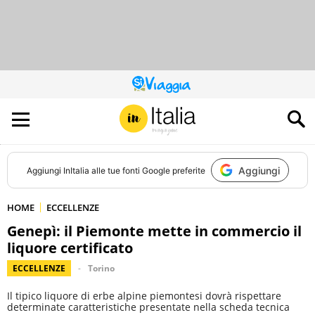
QUESTO
SITO
CONTRIBUISCE
ALL’AUDIENCE
DI
Aggiungi
Aggiungi
InItalia
alle tue fonti Google preferite
HOME
ECCELLENZE
Genepì: il Piemonte mette in commercio il
liquore certificato
ECCELLENZE
Torino
Il tipico liquore di erbe alpine piemontesi dovrà rispettare
determinate caratteristiche presentate nella scheda tecnica