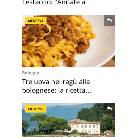
Testaccio: "Annate a
Positano a rompe er c..."
LIFESTYLE
Bologna
Tre uova nel ragù alla
bolognese: la ricetta
"stellata" è un caso
LIFESTYLE