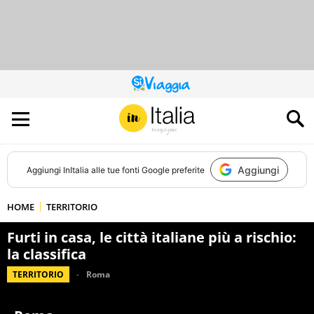
QUESTO
SITO
CONTRIBUISCE
ALL’AUDIENCE
DI
Aggiungi
Aggiungi
InItalia
alle tue fonti Google preferite
HOME
TERRITORIO
Furti in casa, le città italiane più a rischio:
la classifica
TERRITORIO
Roma