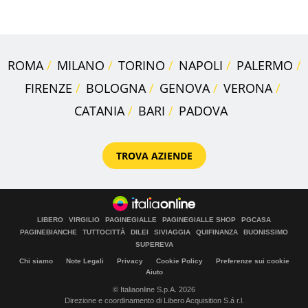
vacanza ma non solo
ROMA
MILANO
TORINO
NAPOLI
PALERMO
FIRENZE
BOLOGNA
GENOVA
VERONA
CATANIA
BARI
PADOVA
TROVA AZIENDE
LIBERO
VIRGILIO
PAGINEGIALLE
PAGINEGIALLE SHOP
PGCASA
PAGINEBIANCHE
TUTTOCITTÀ
DILEI
SIVIAGGIA
QUIFINANZA
BUONISSIMO
SUPEREVA
Chi siamo
Note Legali
Privacy
Cookie Policy
Preferenze sui cookie
Aiuto
© Italiaonline S.p.A. 2026
Direzione e coordinamento di Libero Acquisition S.á r.l.