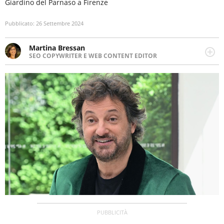
Giardino del Parnaso a Firenze
Pubblicato:
26 Settembre 2024
Martina Bressan
SEO COPYWRITER E WEB CONTENT EDITOR
Appassionata di viaggi, di trail running e di yoga, ama
scoprire nuovi posti e nuove culture. Curiosa,
determinata e intraprendente adora leggere ma
soprattutto scrivere.