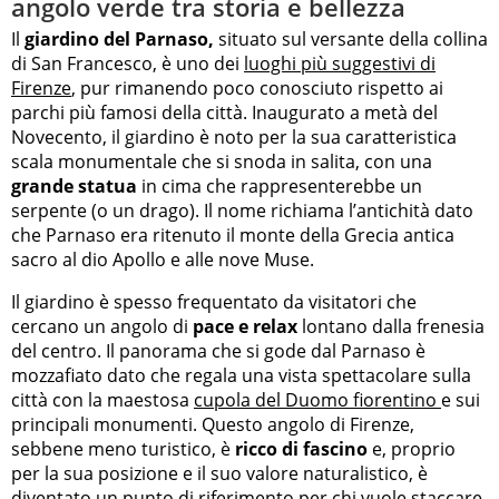
angolo verde tra storia e bellezza
Il
giardino del Parnaso,
situato sul versante della collina
di San Francesco, è uno dei
luoghi più suggestivi di
Firenze
, pur rimanendo poco conosciuto rispetto ai
parchi più famosi della città. Inaugurato a metà del
Novecento, il giardino è noto per la sua caratteristica
scala monumentale che si snoda in salita, con una
grande statua
in cima che rappresenterebbe un
serpente (o un drago). Il nome richiama l’antichità dato
che Parnaso era ritenuto il monte della Grecia antica
sacro al dio Apollo e alle nove Muse.
Il giardino è spesso frequentato da visitatori che
cercano un angolo di
pace e relax
lontano dalla frenesia
del centro. Il panorama che si gode dal Parnaso è
mozzafiato dato che regala una vista spettacolare sulla
città con la maestosa
cupola del Duomo fiorentino
e sui
principali monumenti. Questo angolo di Firenze,
sebbene meno turistico, è
ricco di fascino
e, proprio
per la sua posizione e il suo valore naturalistico, è
diventato un punto di riferimento per chi vuole staccare