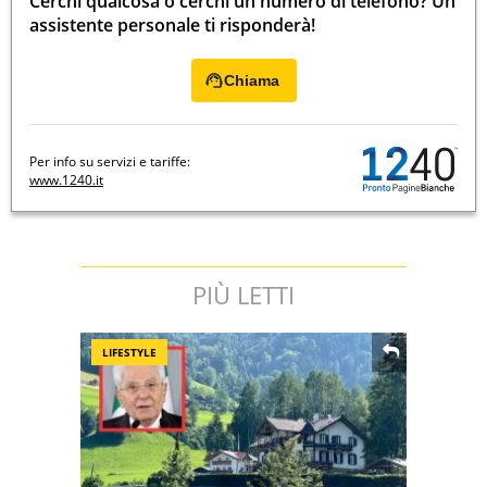
Cerchi qualcosa o cerchi un numero di telefono? Un
assistente personale ti risponderà!
Chiama
Per info su servizi e tariffe:
www.1240.it
PIÙ LETTI
LIFESTYLE