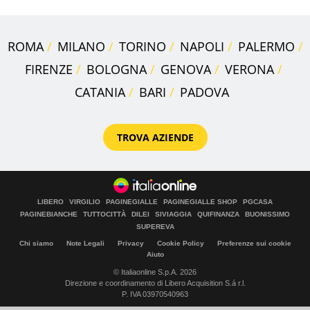
ROMA
MILANO
TORINO
NAPOLI
PALERMO
FIRENZE
BOLOGNA
GENOVA
VERONA
CATANIA
BARI
PADOVA
TROVA AZIENDE
LIBERO
VIRGILIO
PAGINEGIALLE
PAGINEGIALLE SHOP
PGCASA
PAGINEBIANCHE
TUTTOCITTÀ
DILEI
SIVIAGGIA
QUIFINANZA
BUONISSIMO
SUPEREVA
Chi siamo
Note Legali
Privacy
Cookie Policy
Preferenze sui cookie
Aiuto
© Italiaonline S.p.A. 2026
Direzione e coordinamento di Libero Acquisition S.á r.l.
P. IVA 03970540963