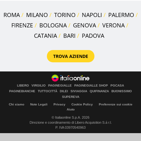
ROMA
MILANO
TORINO
NAPOLI
PALERMO
FIRENZE
BOLOGNA
GENOVA
VERONA
CATANIA
BARI
PADOVA
TROVA AZIENDE
LIBERO
VIRGILIO
PAGINEGIALLE
PAGINEGIALLE SHOP
PGCASA
PAGINEBIANCHE
TUTTOCITTÀ
DILEI
SIVIAGGIA
QUIFINANZA
BUONISSIMO
SUPEREVA
Chi siamo
Note Legali
Privacy
Cookie Policy
Preferenze sui cookie
Aiuto
© Italiaonline S.p.A. 2026
Direzione e coordinamento di Libero Acquisition S.á r.l.
P. IVA 03970540963