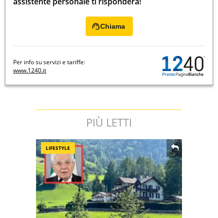
assistente personale ti risponderà!
Chiama
Per info su servizi e tariffe:
www.1240.it
PIÙ LETTI
LIFESTYLE