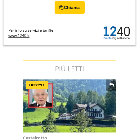
Chiama
Per info su servizi e tariffe:
www.1240.it
PIÙ LETTI
LIFESTYLE
Castelrotto