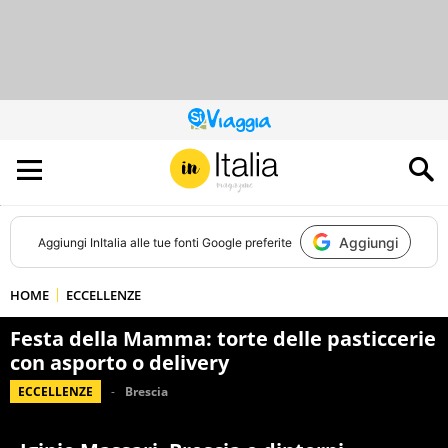
QUESTO
SITO
CONTRIBUISCE
ALL’AUDIENCE
DI
Aggiungi
Aggiungi
InItalia
alle tue fonti Google preferite
HOME
ECCELLENZE
Festa della Mamma: torte delle pasticcerie
con asporto o delivery
ECCELLENZE
Brescia