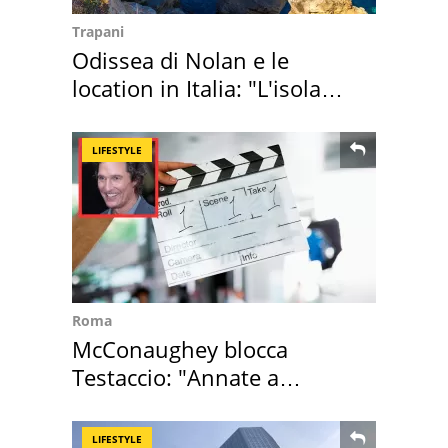
Trapani
Odissea di Nolan e le
location in Italia: "L'isola
sembra Itaca"
LIFESTYLE
Roma
McConaughey blocca
Testaccio: "Annate a
Positano a rompe er c..."
LIFESTYLE