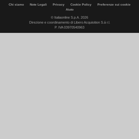
Chi siamo
Note Legali
Privacy
Cookie Policy
Preferenze sui cookie
Aiuto
© Italiaonline S.p.A. 2026
Direzione e coordinamento di Libero Acquisition S.á r.l.
P. IVA 03970540963