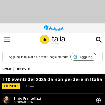
QUESTO
SITO
CONTRIBUISCE
ALL’AUDIENCE
DI
Aggiungi
Aggiungi
InItalia
alle tue fonti Google preferite
HOME
LIFESTYLE
I 10 eventi del 2025 da non perdere in Italia
LIFESTYLE
Roma
Silvio Frantellizzi
GIORNALISTA