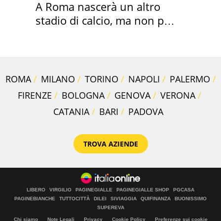
A Roma nascerà un altro
stadio di calcio, ma non per
Roma e Lazio
ROMA
MILANO
TORINO
NAPOLI
PALERMO
FIRENZE
BOLOGNA
GENOVA
VERONA
CATANIA
BARI
PADOVA
TROVA AZIENDE
LIBERO
VIRGILIO
PAGINEGIALLE
PAGINEGIALLE SHOP
PGCASA
PAGINEBIANCHE
TUTTOCITTÀ
DILEI
SIVIAGGIA
QUIFINANZA
BUONISSIMO
SUPEREVA
Chi siamo
Note Legali
Privacy
Cookie Policy
Preferenze sui cookie