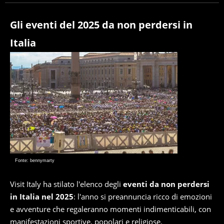
Giornalista pubblicista. Da oltre dieci anni si occupa di
informazione sul web, scrivendo di sport, attualità,
cronaca, motori, spettacolo e videogame.
Gli eventi del 2025 da non perdersi in
Italia
Fonte: bennymarty
Visit Italy ha stilato l'elenco degli
eventi da non perdersi
in Italia nel 2025
: l'anno si preannuncia ricco di emozioni
e avventure che regaleranno momenti indimenticabili, con
manifestazioni sportive, popolari e religiose.