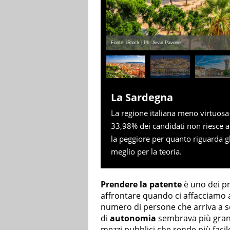
Fonte: iStock | Ph. Sean Pavone
La Sardegna
La regione italiana meno virtuosa
33,98% dei candidati non riesce a
la peggiore per quanto riguarda gl
meglio per la teoria.
Prendere la patente
è uno dei pr
affrontare quando ci affacciamo all
numero di persone che arriva a 
di
autonomia
sembrava più grande
mezzi pubblici che rende più faci