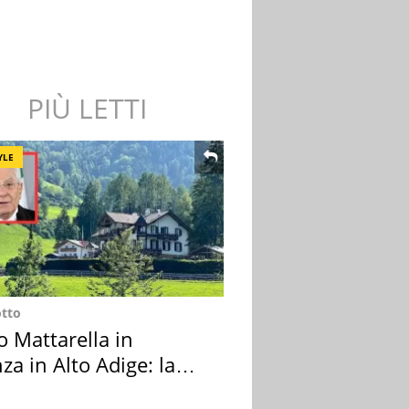
PIÙ LETTI
YLE
otto
o Mattarella in
za in Alto Adige: la
ion scelta