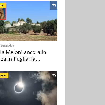
YLE
Messapica
ia Meloni ancora in
za in Puglia: la
ion scelta
TORIO