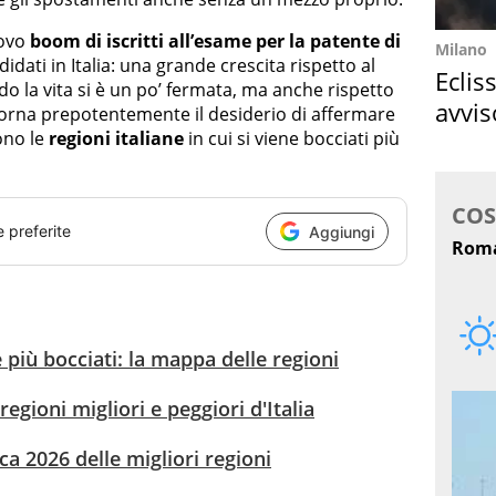
uovo
boom di iscritti all’esame per la patente di
Milano
ndidati in Italia: una grande crescita rispetto al
Eclis
o la vita si è un po’ fermata, ma anche rispetto
avvis
torna prepotentemente il desiderio di affermare
come
ono le
regioni italiane
in cui si viene bocciati più
e preferite
Aggiungi
 più bocciati: la mappa delle regioni
 regioni migliori e peggiori d'Italia
fica 2026 delle migliori regioni