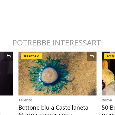
POTREBBE INTERESSARTI
TERRITORIO
ECCEL
Taranto
Roma
Bottone blu a Castellaneta
50 Be
l
Marina: sembra una
mappa