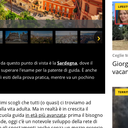
LIFEST
Next
Ceglie 
Giorg
 da questo punto di vista è la
Sardegna
, dove il
vacan
 superare l'esame per la patente di guida. È anche
i esiti della prova pratica, mentre va un pochino
locat
TERRI
imi scogli che tutti (o quasi) ci troviamo ad
a vita adulta. Ma in realtà è in crescita il
scuola guida
in età più avanzata
: prima il bisogno
, oggi c’è un notevole sviluppo della rete di
le gli spostamenti anche senza un mezzo proprio.