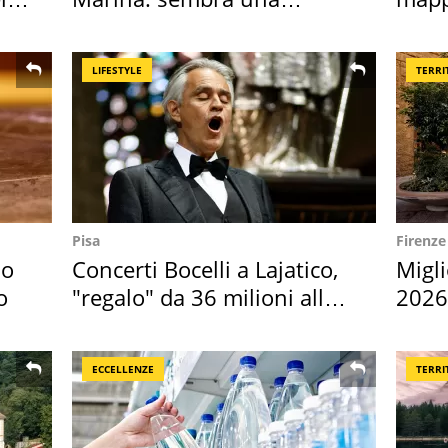
medusa ma non lo è
Italia
LIFESTYLE
TERRI
Pisa
Firenze
so
Concerti Bocelli a Lajatico,
Migli
o
"regalo" da 36 milioni alla
2026,
Toscana
Euro
ECCELLENZE
TERRI