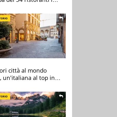
TORIO
ori città al mondo
 un'italiana al top in
pa
TORIO