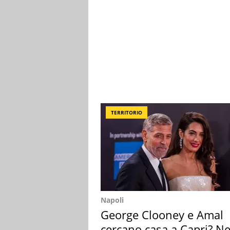
TERRITORIO
Napoli
George Clooney e Amal
cercano casa a Capri? Ne