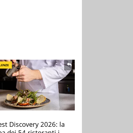
LENZE
st Discovery 2026: la
 dei 54 ristoranti in