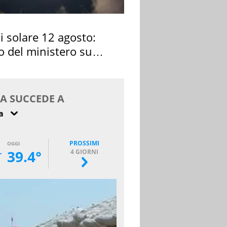
si solare 12 agosto:
o del ministero su
 osservarla