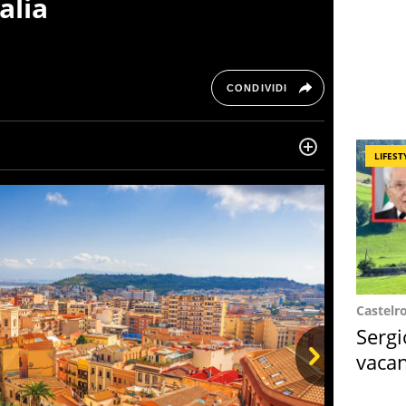
alia
CONDIVIDI
LIFEST
ta di belle storie e di viaggi, scrive da quando ne
ra, le piace tenersi informata su ciò che accade
Castelr
Sergi
vacan
locat
Next