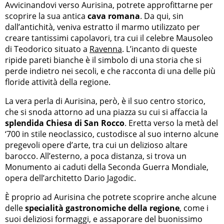
Avvicinandovi verso Aurisina, potrete approfittarne per
scoprire la sua antica
cava romana
. Da qui, sin
dall’antichità, veniva estratto il marmo utilizzato per
creare tantissimi capolavori, tra cui il celebre Mausoleo
di Teodorico situato a
Ravenna
. L’incanto di queste
ripide pareti bianche è il simbolo di una storia che si
perde indietro nei secoli, e che racconta di una delle più
floride attività della regione.
La vera perla di Aurisina, però, è il suo centro storico,
che si snoda attorno ad una piazza su cui si affaccia la
splendida Chiesa di San Rocco
. Eretta verso la metà del
‘700 in stile neoclassico, custodisce al suo interno alcune
pregevoli opere d’arte, tra cui un delizioso altare
barocco. All’esterno, a poca distanza, si trova un
Monumento ai caduti della Seconda Guerra Mondiale,
opera dell’architetto Dario Jagodic.
È proprio ad Aurisina che potrete scoprire anche alcune
delle
specialità gastronomiche della regione
, come i
suoi deliziosi formaggi, e assaporare del buonissimo