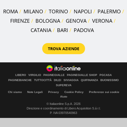
ROMA
MILANO
TORINO
NAPOLI
PALERMO
FIRENZE
BOLOGNA
GENOVA
VERONA
CATANIA
BARI
PADOVA
TROVA AZIENDE
LIBERO
VIRGILIO
PAGINEGIALLE
PAGINEGIALLE SHOP
PGCASA
PAGINEBIANCHE
TUTTOCITTÀ
DILEI
SIVIAGGIA
QUIFINANZA
BUONISSIMO
SUPEREVA
Chi siamo
Note Legali
Privacy
Cookie Policy
Preferenze sui cookie
Aiuto
© Italiaonline S.p.A. 2026
Direzione e coordinamento di Libero Acquisition S.á r.l.
P. IVA 03970540963