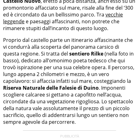
Castello Nuovo
, eretto a poca distanza, anch’esso su un
promontorio affacciato sul mare, risale alla fine del ‘300
ed è circondato da un bellissimo parco. Tra
vecchie
leggende
e paesaggi affascinanti, non potrete che
rimanere stupiti dall’incanto di questo luogo.
Proprio dal castello parte un itinerario affascinante che
vi condurrà alla scoperta del panorama carsico di
questa regione. Si tratta del
sentiero Rilke
(nella foto in
basso), dedicato all’omonimo poeta tedesco che qui
trovò ispirazione per una sua celebre opera. Il percorso,
lungo appena 2 chilometri e mezzo, è un vero
capolavoro: si affaccia infatti sul mare, costeggiando la
Riserva Naturale delle Falesie di Duino
. Imponenti
scogliere calcaree si gettano a capofitto nell’acqua,
circondate da una vegetazione rigogliosa. Lo spettacolo
della natura vale assolutamente il prezzo di un piccolo
sacrificio, quello di addentrarsi lungo un sentiero non
sempre agevole da percorrere.