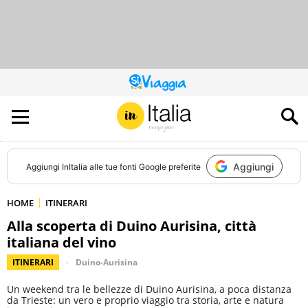
QUESTO
SITO
CONTRIBUISCE
ALL’AUDIENCE
DI
Aggiungi
Aggiungi
InItalia
alle tue fonti Google preferite
HOME
ITINERARI
Alla scoperta di Duino Aurisina, città
italiana del vino
ITINERARI
Duino-Aurisina
Un weekend tra le bellezze di Duino Aurisina, a poca distanza
da Trieste: un vero e proprio viaggio tra storia, arte e natura