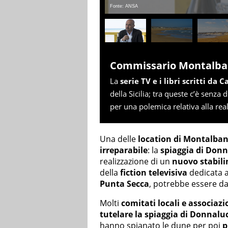
Fonte: ANSA
Commissario Montalb
La
serie TV e i libri scritti da C
della Sicilia; tra queste c’è senza
per una polemica relativa alla rea
Una delle
location di Montalba
irreparabile
: la
spiaggia di Don
realizzazione di un
nuovo stabil
della
fiction televisiva
dedicata 
Punta Secca
, potrebbe essere da
Molti
comitati locali e associaz
tutelare la spiaggia di Donnalu
hanno spianato le dune per poi
p