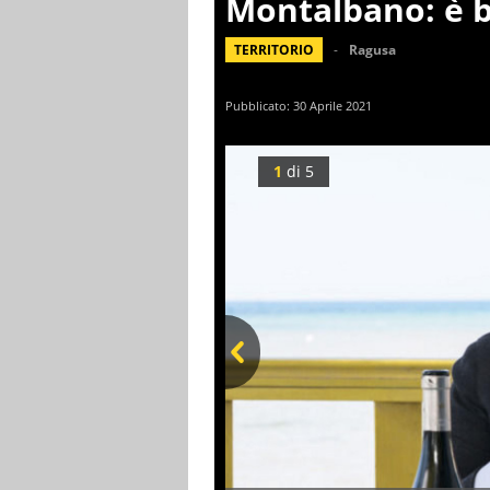
Montalbano: è 
TERRITORIO
Ragusa
Pubblicato:
30 Aprile 2021
1
di
5
Prev