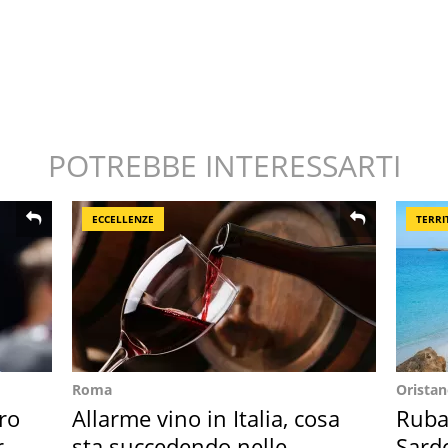
POTREBBE INTERESSARTI
ECCELLENZE
TERRI
Roma
Orista
ro
Allarme vino in Italia, cosa
Ruba 
re
sta succedendo nelle
Sarde