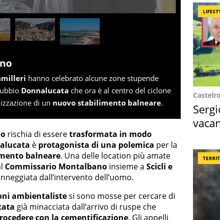
LIFEST
ano
amilleri
hanno celebrato alcune zone stupende
 dubbio
Donnalucata
che ora è al centro del ciclone
Castelr
lizzazione di un
nuovo stabilimento balneare
.
Sergi
vacan
no
rischia di essere
trasformata in modo
locat
nalucata
è
protagonista di una polemica
per la
imento balneare
. Una delle location più amate
TERRI
al
Commissario Montalbano
insieme a
Scicli e
nneggiata dall’intervento dell’uomo.
ioni ambientaliste
si sono mosse per cercare di
cata
già minacciata dall’arrivo di ruspe che
rocedere con la cementificazione
. Gli appelli