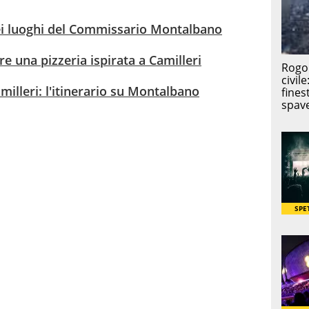
 nei luoghi del Commissario Montalbano
e una pizzeria ispirata a Camilleri
milleri: l'itinerario su Montalbano