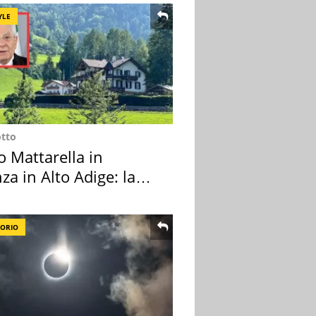
YLE
otto
o Mattarella in
za in Alto Adige: la
ion scelta
TORIO