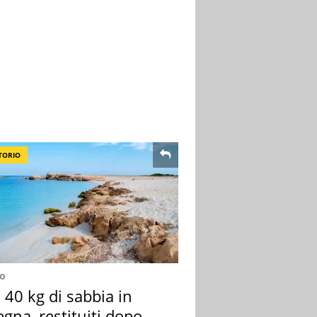
TORIO
no
40 kg di sabbia in
gna, restituiti dopo