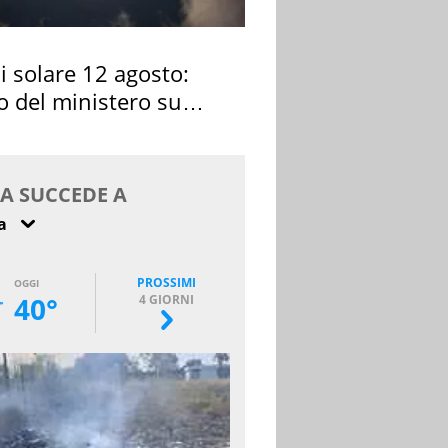
si solare 12 agosto:
o del ministero su
 osservarla