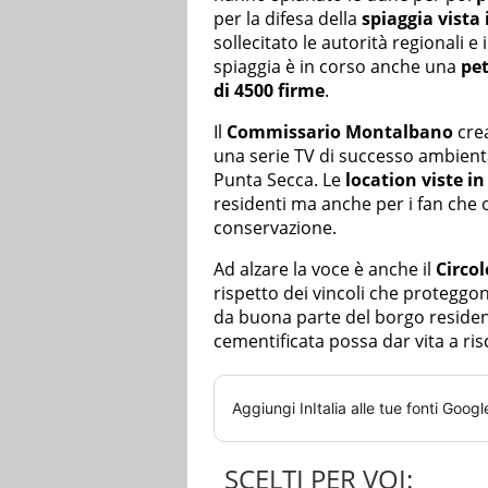
per la difesa della
spiaggia vista 
sollecitato le autorità regionali e
spiaggia è in corso anche una
pet
di 4500 firme
.
Il
Commissario Montalbano
cre
una serie TV di successo ambientat
Punta Secca. Le
location viste in
residenti ma anche per i fan che 
conservazione.
Ad alzare la voce è anche il
Circol
rispetto dei vincoli che proteggo
da buona parte del borgo residen
cementificata possa dar vita a ris
Aggiungi
InItalia
alle tue fonti Googl
SCELTI PER VOI: