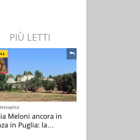
PIÙ LETTI
YLE
Messapica
ia Meloni ancora in
za in Puglia: la
ion scelta