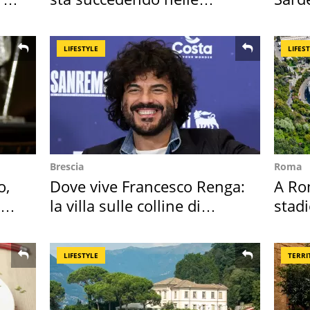
nostre cantine
50 a
LIFESTYLE
LIFES
Brescia
Roma
o,
Dove vive Francesco Renga:
A Ro
la
la villa sulle colline di
stadi
Brescia
Roma
LIFESTYLE
TERRI