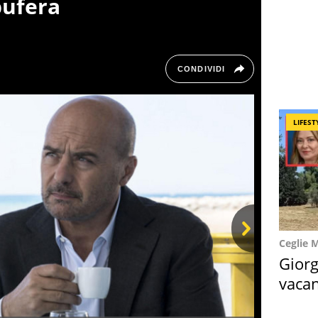
bufera
CONDIVIDI
LIFEST
Ceglie 
Next
Giorg
vacan
locat