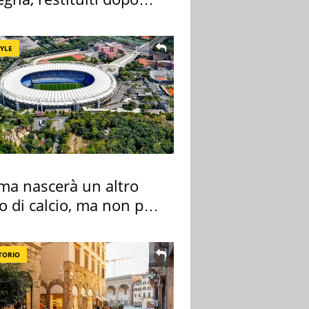
nni
TYLE
ma nascerà un altro
o di calcio, ma non per
 e Lazio
TORIO