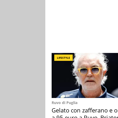
LIFESTYLE
Ruvo di Puglia
Gelato con zafferano e o
a 95 euro a Ruvo, Briato