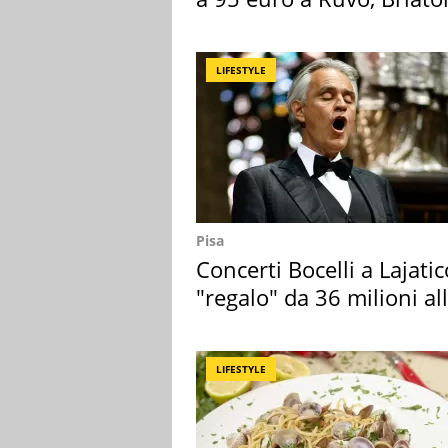
attacca
LIFESTYLE
Pisa
Concerti Bocelli a Lajatic
"regalo" da 36 milioni al
Toscana
LIFESTYLE