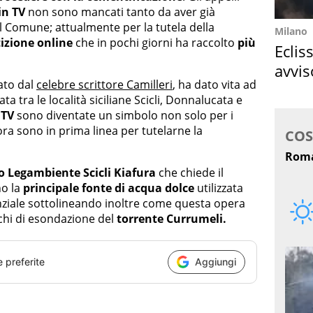
in TV
non sono mancati tanto da aver già
 il Comune; attualmente per la tutela della
Milano
izione online
che in pochi giorni ha raccolto
più
Eclis
avvis
ato dal
celebre scrittore Camilleri
, ha dato vita ad
come
a tra le località siciliane Scicli, Donnalucata e
 TV
sono diventate un simbolo non solo per i
ora sono in prima linea per tutelarne la
o Legambiente Scicli Kiafura
che chiede il
no la
principale fonte di acqua dolce
utilizzata
ziale sottolineando inoltre come questa opera
chi di esondazione del
torrente Currumeli.
e preferite
Aggiungi