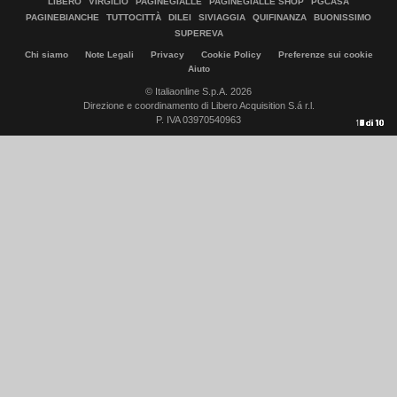
LIBERO
VIRGILIO
PAGINEGIALLE
PAGINEGIALLE SHOP
PGCASA
PAGINEBIANCHE
TUTTOCITTÀ
DILEI
SIVIAGGIA
QUIFINANZA
BUONISSIMO
SUPEREVA
Chi siamo
Note Legali
Privacy
Cookie Policy
Preferenze sui cookie
Aiuto
© Italiaonline S.p.A. 2026
Direzione e coordinamento di Libero Acquisition S.á r.l.
P. IVA 03970540963
10
1
2
3
4
5
6
7
8
9
di
di
di
di
di
di
di
di
di
di
10
10
10
10
10
10
10
10
10
10