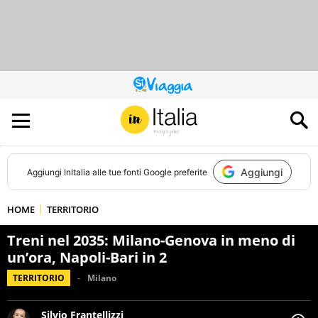
QUESTO
SITO
CONTRIBUISCE
ALL’AUDIENCE
DI
Aggiungi
Aggiungi
InItalia
alle tue fonti Google preferite
HOME
TERRITORIO
Treni nel 2035: Milano-Genova in meno di
un’ora, Napoli-Bari in 2
TERRITORIO
Milano
Silvio Frantellizzi