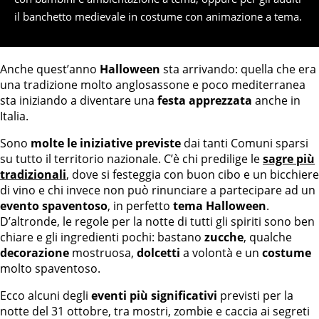
il banchetto medievale in costume con animazione a tema.
Anche quest’anno
Halloween
sta arrivando: quella che era
una tradizione molto anglosassone e poco mediterranea
sta iniziando a diventare una
festa apprezzata
anche in
Italia.
Sono
molte le iniziative previste
dai tanti Comuni sparsi
su tutto il territorio nazionale. C’è chi predilige le
sagre più
tradizionali
, dove si festeggia con buon cibo e un bicchiere
di vino e chi invece non può rinunciare a partecipare ad un
evento spaventoso
, in perfetto
tema Halloween
.
D’altronde, le regole per la notte di tutti gli spiriti sono ben
chiare e gli ingredienti pochi: bastano
zucche
, qualche
decorazione
mostruosa,
dolcetti
a volontà e un
costume
molto spaventoso.
Ecco alcuni degli
eventi più significativi
previsti per la
notte del 31 ottobre, tra mostri, zombie e caccia ai segreti