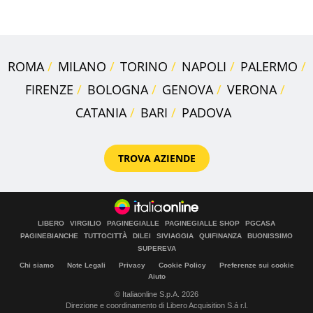
Roma e Lazio
ROMA
MILANO
TORINO
NAPOLI
PALERMO
FIRENZE
BOLOGNA
GENOVA
VERONA
CATANIA
BARI
PADOVA
TROVA AZIENDE
LIBERO
VIRGILIO
PAGINEGIALLE
PAGINEGIALLE SHOP
PGCASA
PAGINEBIANCHE
TUTTOCITTÀ
DILEI
SIVIAGGIA
QUIFINANZA
BUONISSIMO
SUPEREVA
Chi siamo
Note Legali
Privacy
Cookie Policy
Preferenze sui cookie
Aiuto
© Italiaonline S.p.A. 2026
Direzione e coordinamento di Libero Acquisition S.á r.l.