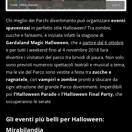
Fonte: Ufficio Stampa
5
di
11
Chi meglio dei Parchi divertimento può organizzare
eventi
spaventosi
in perfetto stile Halloween? Tra zombie,
zucche e fantasmi, è iniziata infatti la stagione di
Gardaland Magic Halloween
, che a
partire dal 6 ottobre
e per tutti i weekend fino al 4 novembre 2018 farà
divertire i visitatori del parco tra brividi di paura. Non solo
sono previsti numerosi spettacoli teatrali e musical a tema,
ma le vie del Parco sono vestite a festa tra
zucche e
ragnatele
, con
vampiri e zombie
pronti a sbucare da
ogni attrazione del grande Parco divertimenti. Imperdibili
poi
l'Halloween Parade
e
l'Halloween Final Party,
che
occuperanno le serate
Gli eventi più belli per Halloween:
Mirabilandia