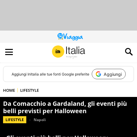
QUESTO
SITO
CONTRIBUISCE
ALL’AUDIENCE
DI
Aggiungi
Aggiungi
InItalia
alle tue fonti Google preferite
HOME
LIFESTYLE
Da Comacchio a Gardaland, gli eventi più
belli previsti per Halloween
LIFESTYLE
Napoli