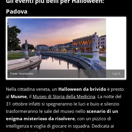
Gli eventi più belli per Halloween:
Padova
Fonte: istockphoto
1
di
11
Nella cittadina veneta, un
Halloween da brivido
è presto
al
Musme
, il
Museo di Storia della Medicina
. La notte del
31 ottobre infatti si spegneranno le luci e buio e silenzio
trasformeranno le sale del museo nello
scenario di un
enigma misterioso da risolvere
, con un pizzico di
intelligenza e voglia di giocare in squadra. Dedicata ai