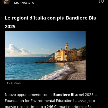
GIORNALISTA
Giornalista pubblicista. Da oltre dieci anni si occupa di
informazione sul web, scrivendo di sport, attualità,
cronaca, motori, spettacolo e videogame.
Le regioni d’Italia con più Bandiere Blu
2025
Fonte: iStock
Nuovo appuntamento con le
Bandiere Blu
: nel 2025 la
Foundation for Environmental Education ha assegnato
questo riconoscimento a 246 Comuni marittimi e 84