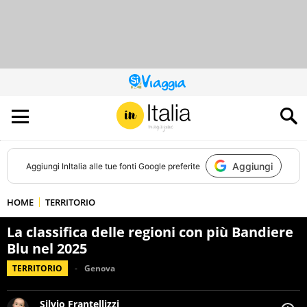
QUESTO
SITO
CONTRIBUISCE
ALL’AUDIENCE
DI
Aggiungi
Aggiungi
InItalia
alle tue fonti Google preferite
HOME
TERRITORIO
La classifica delle regioni con più Bandiere
Blu nel 2025
TERRITORIO
Genova
Silvio Frantellizzi