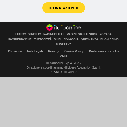
TROVA AZIENDE
LIBERO
VIRGILIO
PAGINEGIALLE
PAGINEGIALLE SHOP
PGCASA
PAGINEBIANCHE
TUTTOCITTÀ
DILEI
SIVIAGGIA
QUIFINANZA
BUONISSIMO
SUPEREVA
Chi siamo
Note Legali
Privacy
Cookie Policy
Preferenze sui cookie
Aiuto
© Italiaonline S.p.A. 2026
Direzione e coordinamento di Libero Acquisition S.á r.l.
P. IVA 03970540963