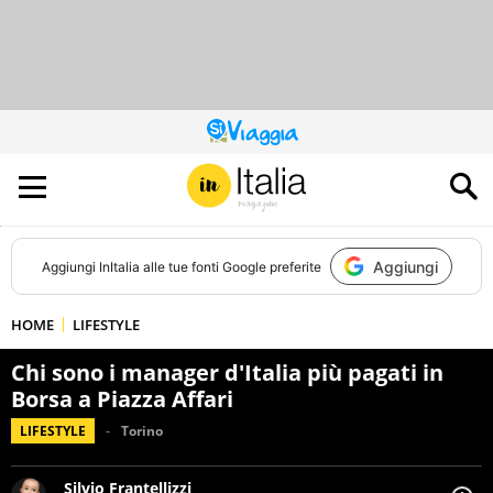
QUESTO
SITO
CONTRIBUISCE
ALL’AUDIENCE
DI
Aggiungi
Aggiungi
InItalia
alle tue fonti Google preferite
HOME
LIFESTYLE
Chi sono i manager d'Italia più pagati in
Borsa a Piazza Affari
LIFESTYLE
Torino
Silvio Frantellizzi