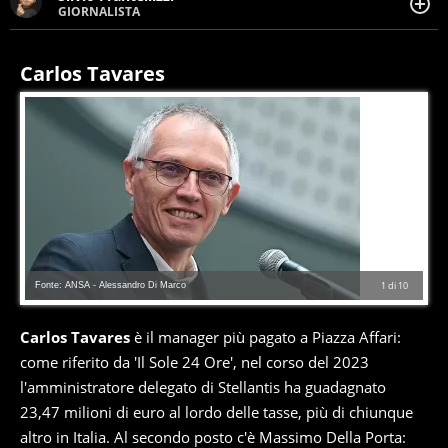
GIORNALISTA
Giornalista pubblicista. Da oltre dieci anni si occupa di
informazione sul web, scrivendo di sport, attualità,
cronaca, motori, spettacolo e videogame.
Carlos Tavares
Fonte: ANSA - Alessandro Di Marco
1
di
10
Carlos Tavares
è il manager più pagato a Piazza Affari:
come riferito da 'Il Sole 24 Ore', nel corso del 2023
l'amministratore delegato di Stellantis ha guadagnato
23,47 milioni di euro al lordo delle tasse, più di chiunque
altro in Italia. Al secondo posto c'è Massimo Della Porta: