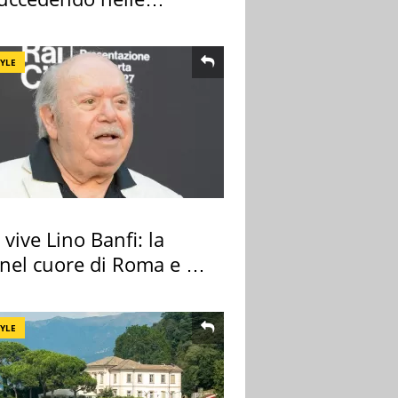
re cantine
TYLE
vive Lino Banfi: la
nel cuore di Roma e i
cimeli
TYLE