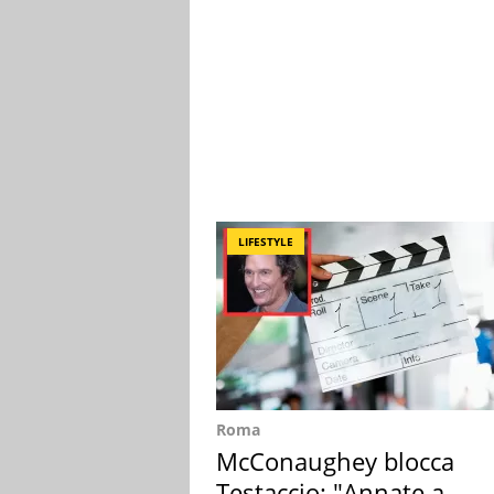
LIFESTYLE
Roma
McConaughey blocca
Testaccio: "Annate a