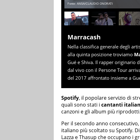
Fonte: ANSA/CLAUDIO ONORATI
Marracash
Nella classifica generale degli arti
alla quinta posizione troviamo
Ma
Gué e Shiva. Il rapper originario di
dal vivo con il Persone Tour arriv
del 2017 affrontato insieme a G
Spotify
, il popolare servizio di 
quali sono stati i
cantanti italian
canzoni e gli album più riprodotti
Per il secondo anno consecutivo
italiano più scoltato su Spotify. 
Lazza e Thasup che occupano i gra