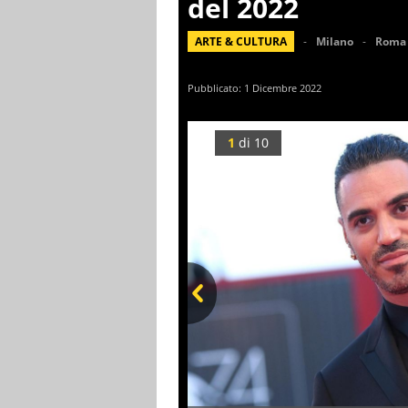
del 2022
ARTE & CULTURA
Milano
Roma
Pubblicato:
1 Dicembre 2022
1
di
10
Prev