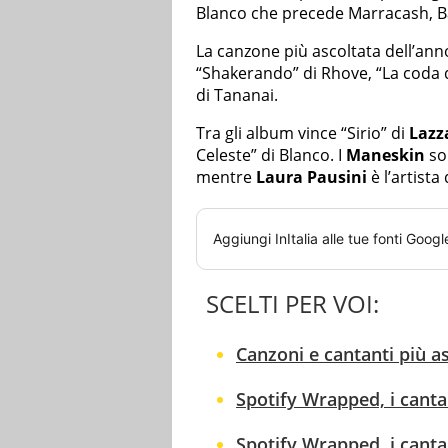
Blanco che precede Marracash, 
La canzone più ascoltata dell’anno
“Shakerando” di Rhove, “La coda 
di Tananai.
Tra gli album vince “Sirio” di
Lazz
Celeste” di Blanco. I
Maneskin
son
mentre
Laura Pausini
è l’artista
Aggiungi
InItalia
alle tue fonti Googl
SCELTI PER VOI:
Canzoni e cantanti più asc
Spotify Wrapped, i cantan
Spotify Wrapped, i cantan