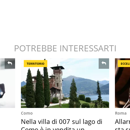
POTREBBE INTERESSARTI
TERRITORIO
ECCEL
Como
Roma
Nella villa di 007 sul lago di
Allar
Como è in vendita un
sta 