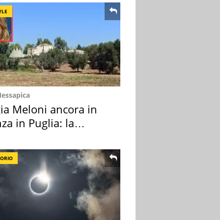
YLE
Messapica
ia Meloni ancora in
za in Puglia: la
ion scelta
TORIO