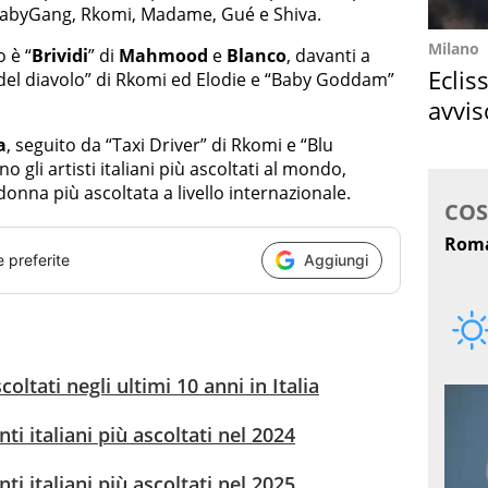
BabyGang, Rkomi, Madame, Gué e Shiva.
Milano
 è “
Brividi
” di
Mahmood
e
Blanco
, davanti a
Eclis
del diavolo” di Rkomi ed Elodie e “Baby Goddam”
avvis
come
a
, seguito da “Taxi Driver” di Rkomi e “Blu
o gli artisti italiani più ascoltati al mondo,
 donna più ascoltata a livello internazionale.
e preferite
Aggiungi
oltati negli ultimi 10 anni in Italia
ti italiani più ascoltati nel 2024
ti italiani più ascoltati nel 2025