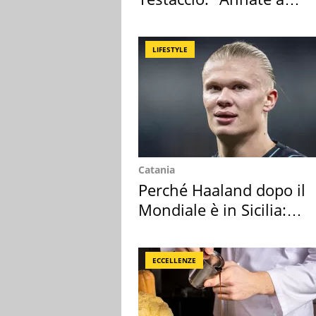
Positano a rompe er c..."
LIFESTYLE
Catania
Perché Haaland dopo il
Mondiale è in Sicilia:
vacanza ma non solo
ECCELLENZE