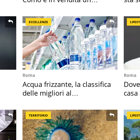
appartamento
nost
ECCELLENZE
LIFES
Roma
Roma
Acqua frizzante, la classifica
Dove 
delle migliori al
casa 
supermercato
suoi 
TERRITORIO
LIFES