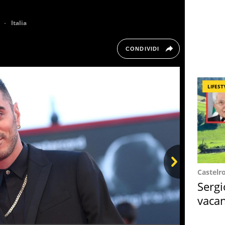
Italia
CONDIVIDI
LIFEST
Castelr
Next
Sergi
vacan
locat