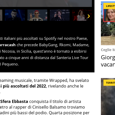
LIFEST
Next
sti italiani più ascoltati su Spotify nel nostro Paese,
rracash
che precede BabyGang, Rkomi, Madame,
Ceglie 
 Nicosia, in Sicilia, quest'anno è tornato a esibirsi
Giorg
ato a cinque anni di distanza dal Santeria Live Tour
vacan
ué Pequeno.
locat
streaming musicale, tramite Wrapped, ha svelato
TERRI
i più ascoltati del 2022
, rivelando anche le
.
,
Sfera Ebbasta
conquista il titolo di artista
Dietro al rapper di Cinisello Balsamo troviamo
dini più bassi del podio. Quarta posizione per