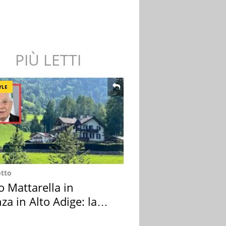
PIÙ LETTI
YLE
otto
o Mattarella in
za in Alto Adige: la
ion scelta