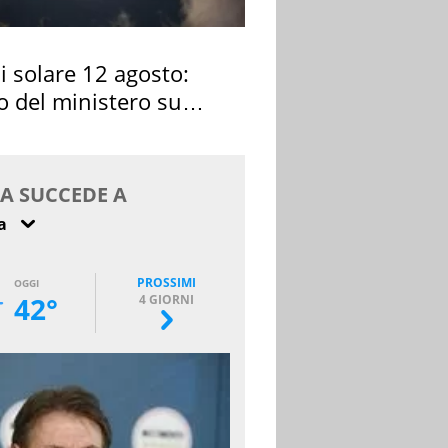
si solare 12 agosto:
o del ministero su
 osservarla