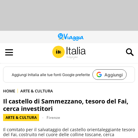
QUESTO
SITO
CONTRIBUISCE
ALL’AUDIENCE
DI
Aggiungi
Aggiungi
InItalia
alle tue fonti Google preferite
HOME
ARTE & CULTURA
Il castello di Sammezzano, tesoro del Fai,
cerca investitori
ARTE & CULTURA
Firenze
Il comitato per il salvataggio del castello orientaleggiante tesoro
del Fai, costruito nel cuore delle colline toscane, cerca