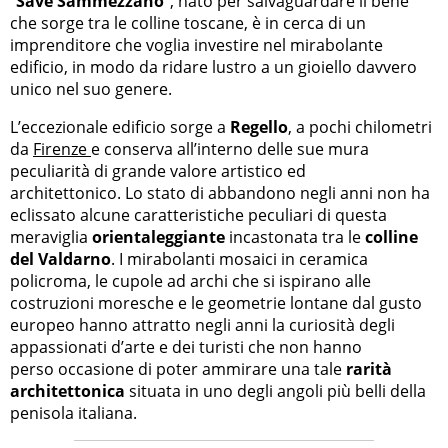
“
Save Sammezzano
“, nato per salvaguardare il bene
che sorge tra le colline toscane, è in cerca di un
imprenditore che voglia investire nel mirabolante
edificio, in modo da ridare lustro a un gioiello davvero
unico nel suo genere.
L’eccezionale edificio sorge a
Regello
, a pochi chilometri
da
Firenze
e conserva all’interno delle sue mura
peculiarità di grande valore artistico ed
architettonico. Lo stato di abbandono negli anni non ha
eclissato alcune caratteristiche peculiari di questa
meraviglia
orientaleggiante
incastonata tra le
colline
del Valdarno
. I mirabolanti mosaici in ceramica
policroma, le cupole ad archi che si ispirano alle
costruzioni moresche e le geometrie lontane dal gusto
europeo hanno attratto negli anni la curiosità degli
appassionati d’arte e dei turisti che non hanno
perso occasione di poter ammirare una tale
rarità
architettonica
situata in uno degli angoli più belli della
penisola italiana.