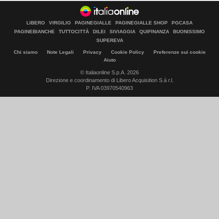
LIBERO
VIRGILIO
PAGINEGIALLE
PAGINEGIALLE SHOP
PGCASA
PAGINEBIANCHE
TUTTOCITTÀ
DILEI
SIVIAGGIA
QUIFINANZA
BUONISSIMO
SUPEREVA
Chi siamo
Note Legali
Privacy
Cookie Policy
Preferenze sui cookie
Aiuto
© Italiaonline S.p.A. 2026
Direzione e coordinamento di Libero Acquisition S.á r.l.
P. IVA 03970540963