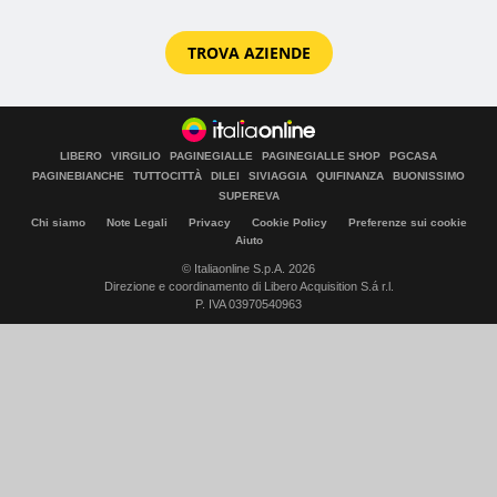
TROVA AZIENDE
LIBERO
VIRGILIO
PAGINEGIALLE
PAGINEGIALLE SHOP
PGCASA
PAGINEBIANCHE
TUTTOCITTÀ
DILEI
SIVIAGGIA
QUIFINANZA
BUONISSIMO
SUPEREVA
Chi siamo
Note Legali
Privacy
Cookie Policy
Preferenze sui cookie
Aiuto
© Italiaonline S.p.A. 2026
Direzione e coordinamento di Libero Acquisition S.á r.l.
P. IVA 03970540963