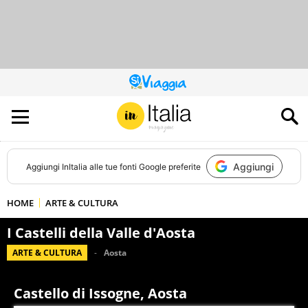
QUESTO
SITO
CONTRIBUISCE
ALL’AUDIENCE
DI
Aggiungi
Aggiungi
InItalia
alle tue fonti Google preferite
HOME
ARTE & CULTURA
I Castelli della Valle d'Aosta
ARTE & CULTURA
Aosta
Castello di Issogne, Aosta