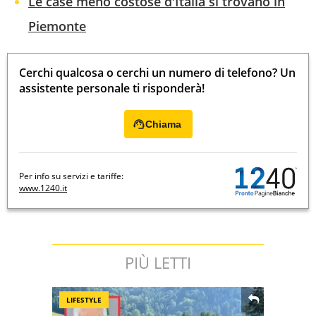
Le case meno costose d'Italia si trovano in
Piemonte
Cerchi qualcosa o cerchi un numero di telefono? Un
assistente personale ti risponderà!
Chiama
Per info su servizi e tariffe:
www.1240.it
PIÙ LETTI
LIFESTYLE