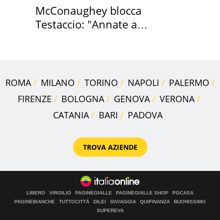
McConaughey blocca
Testaccio: "Annate a
Positano a rompe er c..."
ROMA
MILANO
TORINO
NAPOLI
PALERMO
FIRENZE
BOLOGNA
GENOVA
VERONA
CATANIA
BARI
PADOVA
TROVA AZIENDE
LIBERO
VIRGILIO
PAGINEGIALLE
PAGINEGIALLE SHOP
PGCASA
PAGINEBIANCHE
TUTTOCITTÀ
DILEI
SIVIAGGIA
QUIFINANZA
BUONISSIMO
SUPEREVA