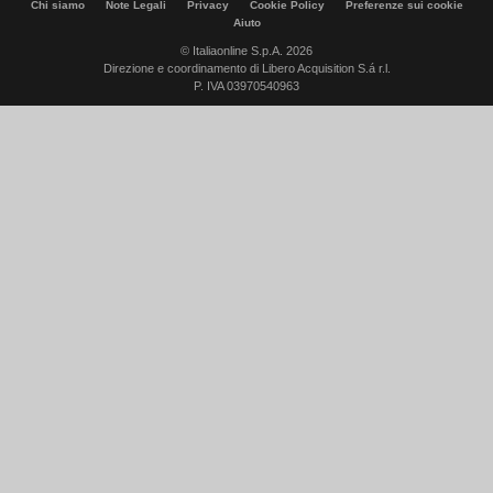
Chi siamo
Note Legali
Privacy
Cookie Policy
Preferenze sui cookie
Aiuto
© Italiaonline S.p.A. 2026
Direzione e coordinamento di Libero Acquisition S.á r.l.
P. IVA 03970540963