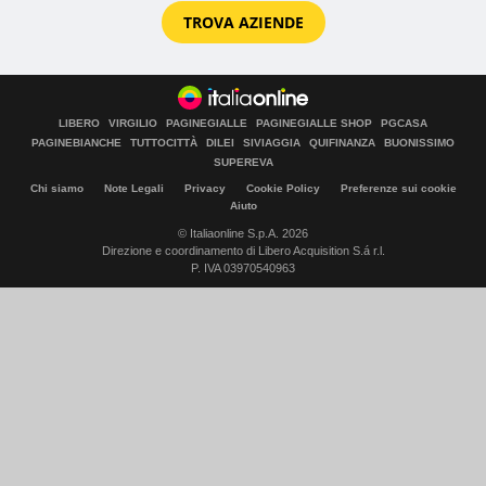
TROVA AZIENDE
LIBERO
VIRGILIO
PAGINEGIALLE
PAGINEGIALLE SHOP
PGCASA
PAGINEBIANCHE
TUTTOCITTÀ
DILEI
SIVIAGGIA
QUIFINANZA
BUONISSIMO
SUPEREVA
Chi siamo
Note Legali
Privacy
Cookie Policy
Preferenze sui cookie
Aiuto
© Italiaonline S.p.A. 2026
Direzione e coordinamento di Libero Acquisition S.á r.l.
P. IVA 03970540963