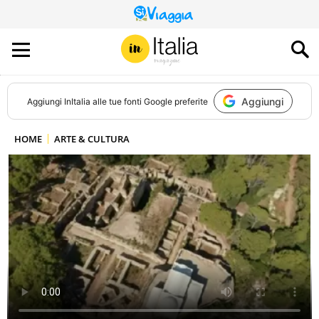
QUESTO
SITO
CONTRIBUISCE
ALL’AUDIENCE
DI
Aggiungi
Aggiungi
InItalia
alle tue fonti Google preferite
HOME
ARTE & CULTURA