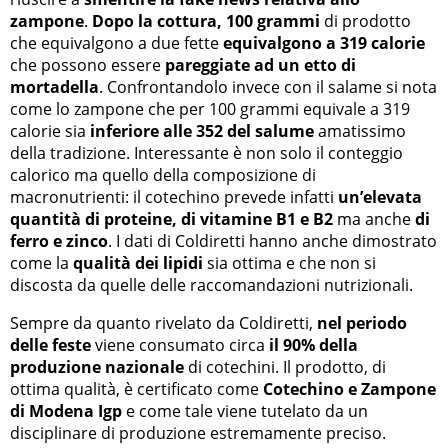
zampone
.
Dopo la cottura, 100 grammi
di prodotto
che equivalgono a due fette
equivalgono a 319 calorie
che possono essere
pareggiate ad un etto di
mortadella
. Confrontandolo invece con il salame si nota
come lo zampone che per 100 grammi equivale a 319
calorie sia
inferiore alle 352 del salume
amatissimo
della tradizione. Interessante è non solo il conteggio
calorico ma quello della composizione di
macronutrienti: il cotechino prevede infatti
un’elevata
quantità di proteine, di vitamine B1 e B2
ma anche
di
ferro e zinco
. I dati di Coldiretti hanno anche dimostrato
come la
qualità dei lipidi
sia ottima e che non si
discosta da quelle delle raccomandazioni nutrizionali.
Sempre da quanto rivelato da Coldiretti,
nel periodo
delle feste
viene consumato circa
il 90% della
produzione nazionale
di cotechini. Il prodotto, di
ottima qualità, è certificato come
Cotechino e Zampone
di Modena Igp
e come tale viene tutelato da un
disciplinare di produzione estremamente preciso.