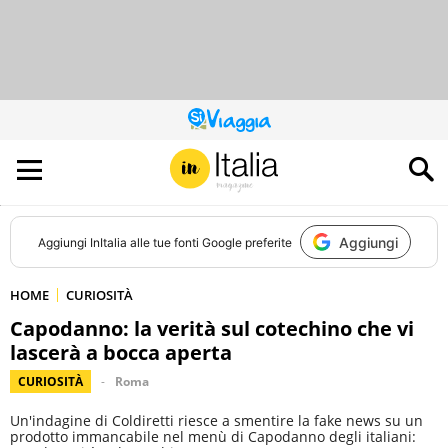
QUESTO
SITO
CONTRIBUISCE
ALL’AUDIENCE
DI
Aggiungi
Aggiungi
InItalia
alle tue fonti Google preferite
HOME
CURIOSITÀ
Capodanno: la verità sul cotechino che vi
lascerà a bocca aperta
CURIOSITÀ
Roma
Un'indagine di Coldiretti riesce a smentire la fake news su un
prodotto immancabile nel menù di Capodanno degli italiani: