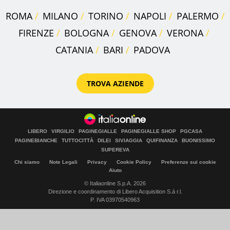
ROMA
MILANO
TORINO
NAPOLI
PALERMO
FIRENZE
BOLOGNA
GENOVA
VERONA
CATANIA
BARI
PADOVA
TROVA AZIENDE
LIBERO
VIRGILIO
PAGINEGIALLE
PAGINEGIALLE SHOP
PGCASA
PAGINEBIANCHE
TUTTOCITTÀ
DILEI
SIVIAGGIA
QUIFINANZA
BUONISSIMO
SUPEREVA
Chi siamo
Note Legali
Privacy
Cookie Policy
Preferenze sui cookie
Aiuto
© Italiaonline S.p.A. 2026
Direzione e coordinamento di Libero Acquisition S.á r.l.
P. IVA 03970540963