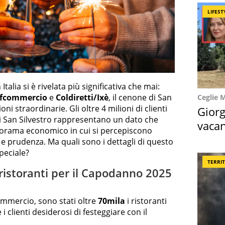
LIFEST
 Italia si è rivelata più significativa che mai:
nfcommercio
e
Coldiretti/Ixè
, il cenone di San
Ceglie 
ni straordinarie. Gli oltre 4 milioni di clienti
Giorg
 di San Silvestro rappresentano un dato che
vacan
norama economico in cui si percepiscono
locat
 e prudenza. Ma quali sono i dettagli di questo
peciale?
TERRI
ristoranti per il Capodanno 2025
ommercio, sono stati oltre
70mila
i ristoranti
e i clienti desiderosi di festeggiare con il