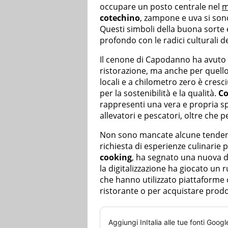
occupare un posto centrale nel
m
cotechino
, zampone e uva si sono
Questi simboli della buona sorte
profondo con le radici culturali d
Il cenone di Capodanno ha avuto u
ristorazione, ma anche per quell
locali e a chilometro zero è cres
per la sostenibilità e la qualità.
Co
rappresenti una vera e propria sp
allevatori e pescatori, oltre che pe
Non sono mancate alcune tendenz
richiesta di esperienze culinarie 
cooking
, ha segnato una nuova dir
la digitalizzazione ha giocato u
che hanno utilizzato piattaforme 
ristorante o per acquistare prodot
Aggiungi
InItalia
alle tue fonti Googl