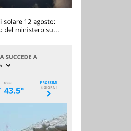
si solare 12 agosto:
o del ministero su
 osservarla