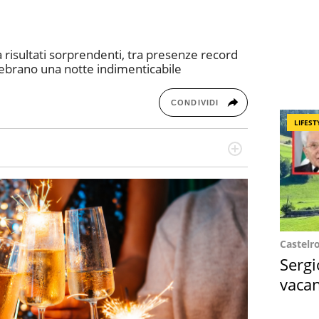
 risultati sorprendenti, tra presenze record
lebrano una notte indimenticabile
CONDIVIDI
LIFEST
missione! Specializzata in storytelling di viaggi,
 e coach di scrittura creativa.
Castelr
Sergi
vacan
locat