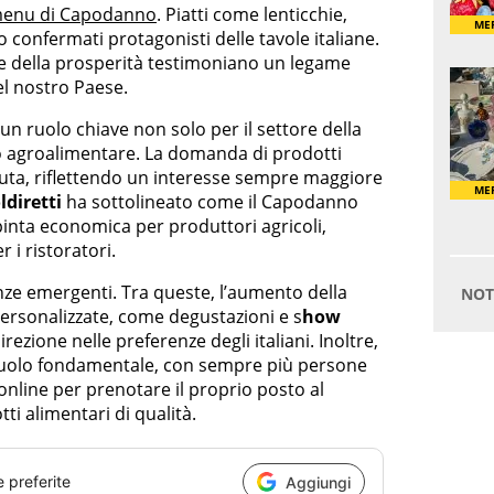
enu di Capodanno
. Piatti come lenticchie,
 confermati protagonisti delle tavole italiane.
 e della prosperità testimoniano un legame
el nostro Paese.
n ruolo chiave non solo per il settore della
o agroalimentare. La domanda di prodotti
ciuta, riflettendo un interesse sempre maggiore
ldiretti
ha sottolineato come il Capodanno
inta economica per produttori agricoli,
r i ristoratori.
e emergenti. Tra queste, l’aumento della
personalizzate, come degustazioni e s
how
ezione nelle preferenze degli italiani. Inoltre,
n ruolo fondamentale, con sempre più persone
online per prenotare il proprio posto al
ti alimentari di qualità.
e preferite
Aggiungi