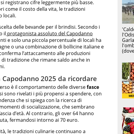
si registrano cifre leggermente più basse.
ri come il costo della vita, le tradizioni
 locali.
scelta delle bevande per il brindisi. Secondo i
 il
protagonista assoluto del Capodanno
anti e solo una piccola percentuale di locali ha
ne o una combinazione di bollicine italiane e
 conferma l’attaccamento alle produzioni
e di tradizione che rimane saldo anche in
ni.
n Capodanno 2025 da ricordare
erso è il comportamento delle diverse
fasce
i si sono rivelati i più propensi a spendere, con
denza che si spiega con la ricerca di
e momenti di socializzazione, che sembrano
scia d’età. Al contrario, gli over 64 hanno
ta, fermandosi intorno ai 70 euro.
tà, le tradizioni culinarie continuano a