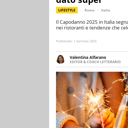
LIFESTYLE
Roma
Italia
Il Capodanno 2025 in Italia segna
nei ristoranti e tendenze che ce
Pubblicato:
1 Gennaio 2025
Valentina Alfarano
EDITOR & COACH LETTERARIO
LINKEDIN
Lavorare con le storie è la mia 
INSTAGRAM
lavoro come editor di narrativa