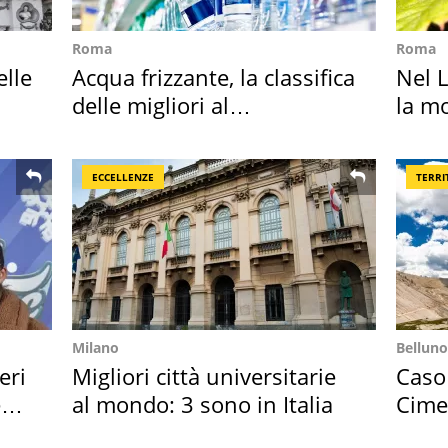
Roma
Roma
elle
Acqua frizzante, la classifica
Nel L
delle migliori al
la m
supermercato
ECCELLENZE
TERRI
Milano
Belluno
eri
Migliori città universitarie
Caso
e
al mondo: 3 sono in Italia
Cime
succ