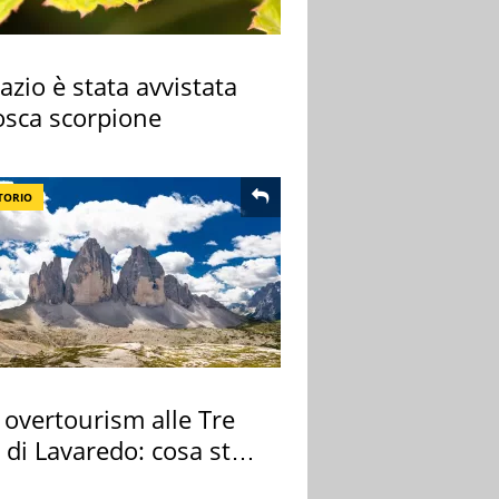
azio è stata avvistata
osca scorpione
TORIO
 overtourism alle Tre
 di Lavaredo: cosa sta
edendo