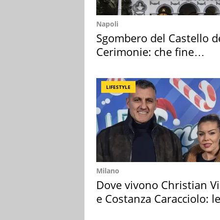
Napoli
Sgombero del Castello d
Cerimonie: che fine
faranno i mobili
LIFESTYLE
Milano
Dove vivono Christian Vi
e Costanza Caracciolo: l
loro case