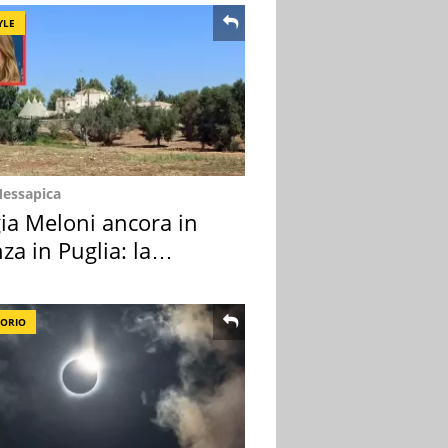
YLE
Messapica
ia Meloni ancora in
za in Puglia: la
ion scelta
TORIO