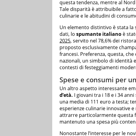
questa tendenza, mentre al Nord 
Tale disparità è attribuibile a fatto
culinarie e le abitudini di consumo
Un elemento distintivo è stata la 
dati, lo
spumante italiano
è stato
2025
, servito nel 78,6% dei ristor
proposto esclusivamente champag
francesi. Preferenza, questa, che
nazionali, un simbolo di identità 
contesti di festeggiamenti moder
Spese e consumi per u
Un altro aspetto interessante em
d’età.
I giovani tra i 18 e i 34 ann
una media di 111 euro a testa; ten
esperienze culinarie innovative 
attrarre particolarmente questa fa
mantenuto una spesa più contenu
Nonostante l’interesse per le novi