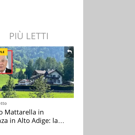
PIÙ LETTI
YLE
otto
o Mattarella in
za in Alto Adige: la
ion scelta