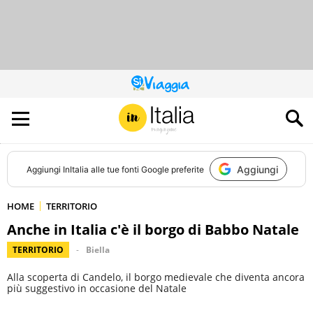
QUESTO
SITO
CONTRIBUISCE
ALL’AUDIENCE
DI
Aggiungi
Aggiungi
InItalia
alle tue fonti Google preferite
HOME
TERRITORIO
Anche in Italia c'è il borgo di Babbo Natale
TERRITORIO
Biella
Alla scoperta di Candelo, il borgo medievale che diventa ancora
più suggestivo in occasione del Natale