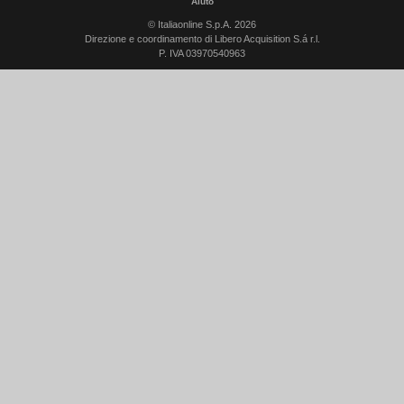
Aiuto
© Italiaonline S.p.A. 2026
Direzione e coordinamento di Libero Acquisition S.á r.l.
P. IVA 03970540963