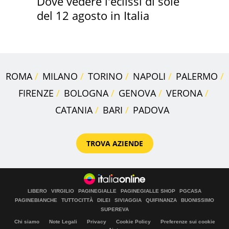
Dove vedere l'eclissi di sole
del 12 agosto in Italia
ROMA
MILANO
TORINO
NAPOLI
PALERMO
FIRENZE
BOLOGNA
GENOVA
VERONA
CATANIA
BARI
PADOVA
TROVA AZIENDE
LIBERO
VIRGILIO
PAGINEGIALLE
PAGINEGIALLE SHOP
PGCASA
PAGINEBIANCHE
TUTTOCITTÀ
DILEI
SIVIAGGIA
QUIFINANZA
BUONISSIMO
SUPEREVA
Chi siamo
Note Legali
Privacy
Cookie Policy
Preferenze sui cookie