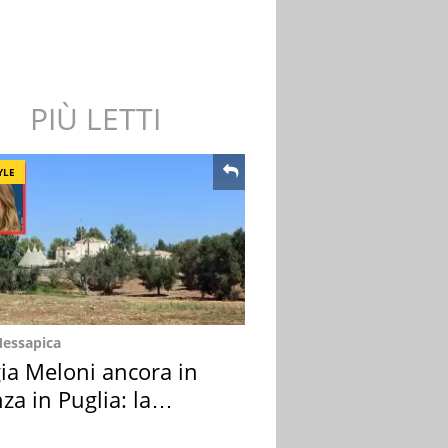
PIÙ LETTI
YLE
Messapica
ia Meloni ancora in
za in Puglia: la
ion scelta