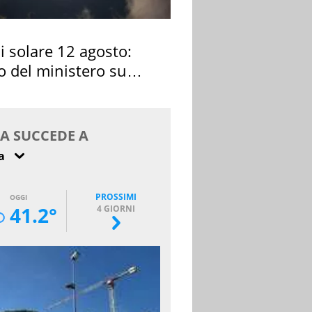
si solare 12 agosto:
o del ministero su
 osservarla