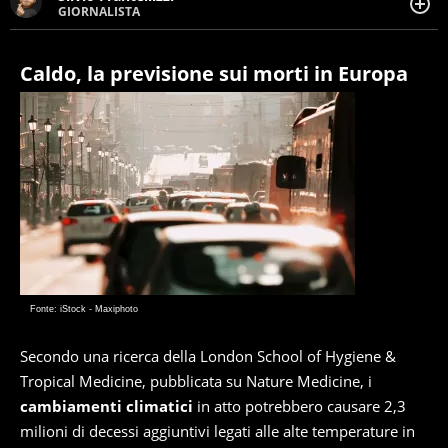
GIORNALISTA
Giornalista pubblicista. Da oltre dieci anni si occupa di
informazione sul web, scrivendo di sport, attualità,
cronaca, motori, spettacolo e videogame.
Caldo, la previsione sui morti in Europa
Fonte: iStock - Maxiphoto
Secondo una ricerca della London School of Hygiene &
Tropical Medicine, pubblicata su Nature Medicine, i
cambiamenti climatici
in atto potrebbero causare 2,3
milioni di decessi aggiuntivi legati alle alte temperature in