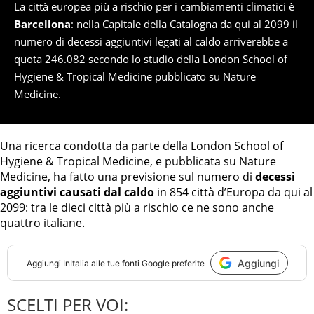
La città europea più a rischio per i cambiamenti climatici è
Barcellona
: nella Capitale della Catalogna da qui al 2099 il
numero di decessi aggiuntivi legati al caldo arriverebbe a
quota 246.082 secondo lo studio della London School of
Hygiene & Tropical Medicine pubblicato su Nature
Medicine.
Una ricerca condotta da parte della London School of
Hygiene & Tropical Medicine, e pubblicata su Nature
Medicine, ha fatto una previsione sul numero di
decessi
aggiuntivi causati dal caldo
in 854 città d’Europa da qui al
2099: tra le dieci città più a rischio ce ne sono anche
quattro italiane.
Aggiungi
Aggiungi
InItalia
alle tue fonti Google preferite
SCELTI PER VOI: