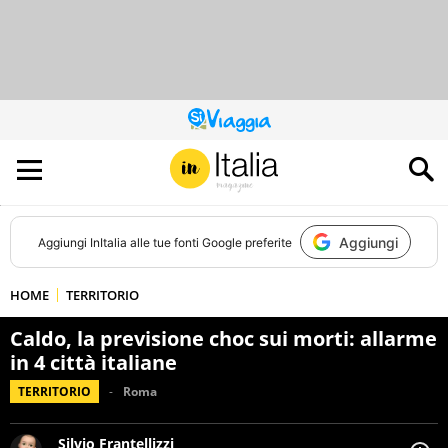
QUESTO
SITO
CONTRIBUISCE
ALL’AUDIENCE
DI
Aggiungi
Aggiungi
InItalia
alle tue fonti Google preferite
HOME
TERRITORIO
Caldo, la previsione choc sui morti: allarme
in 4 città italiane
TERRITORIO
Roma
Silvio Frantellizzi