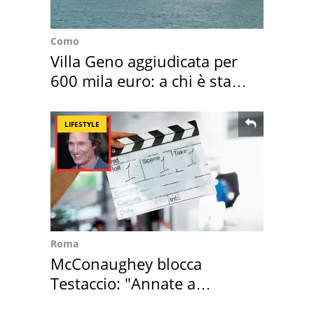
Como
Villa Geno aggiudicata per
600 mila euro: a chi è stata
assegnata
LIFESTYLE
Roma
McConaughey blocca
Testaccio: "Annate a
Positano a rompe er c..."