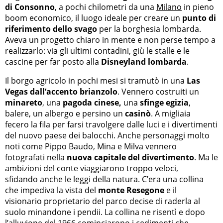
di Consonno
, a pochi chilometri da una
Milano
in pieno
boom economico, il luogo ideale per creare un
punto di
riferimento dello svago
per la borghesia lombarda.
Aveva un progetto chiaro in mente e non perse tempo a
realizzarlo: via gli ultimi contadini, giù le stalle e le
cascine per far posto alla
Disneyland lombarda
.
Il borgo agricolo in pochi mesi si tramutò in una
Las
Vegas dall’accento brianzolo
. Vennero costruiti un
minareto
, una
pagoda cinese,
una
sfinge egizia
,
balere, un albergo e persino un
casinò
. A migliaia
fecero la fila per farsi travolgere dalle luci e i divertimenti
del nuovo paese dei balocchi. Anche personaggi molto
noti come Pippo Baudo, Mina e Milva vennero
fotografati nella
nuova capitale del divertimento
. Ma le
ambizioni del conte viaggiarono troppo veloci,
sfidando anche le leggi della natura. C’era una collina
che impediva la vista del
monte Resegone
e il
visionario proprietario del parco decise di raderla al
suolo minandone i pendii. La collina ne risentì e dopo