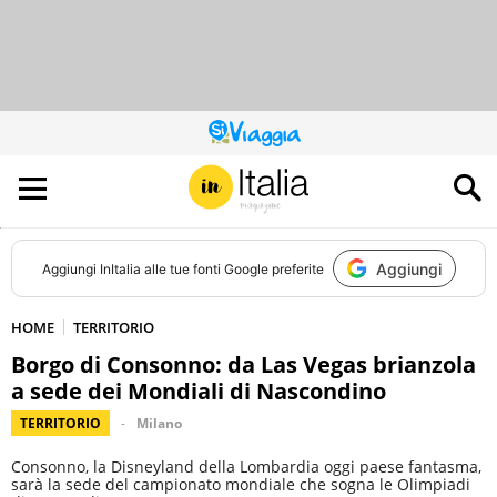
QUESTO
SITO
CONTRIBUISCE
ALL’AUDIENCE
DI
Aggiungi
Aggiungi
InItalia
alle tue fonti Google preferite
HOME
TERRITORIO
Borgo di Consonno: da Las Vegas brianzola
a sede dei Mondiali di Nascondino
TERRITORIO
Milano
Consonno, la Disneyland della Lombardia oggi paese fantasma,
sarà la sede del campionato mondiale che sogna le Olimpiadi