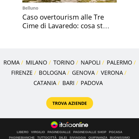
Belluno
Caso overtourism alle Tre
Cime di Lavaredo: cosa sta
succedendo
ROMA
MILANO
TORINO
NAPOLI
PALERMO
FIRENZE
BOLOGNA
GENOVA
VERONA
CATANIA
BARI
PADOVA
TROVA AZIENDE
LIBERO
VIRGILIO
PAGINEGIALLE
PAGINEGIALLE SHOP
PGCASA
PAGINEBIANCHE
TUTTOCITTÀ
DILEI
SIVIAGGIA
QUIFINANZA
BUONISSIMO