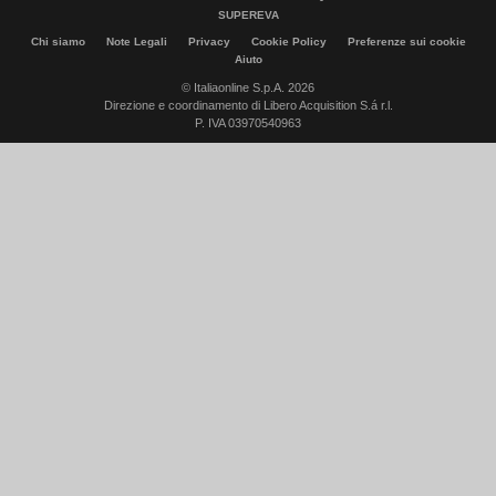
SUPEREVA
Chi siamo
Note Legali
Privacy
Cookie Policy
Preferenze sui cookie
Aiuto
© Italiaonline S.p.A. 2026
Direzione e coordinamento di Libero Acquisition S.á r.l.
P. IVA 03970540963