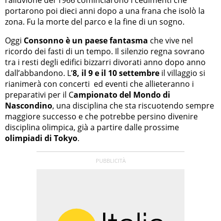
l’alluvione del 1966 cominciarono i cedimenti che
portarono poi dieci anni dopo a una frana che isolò la
zona. Fu la morte del parco e la fine di un sogno.
Oggi
Consonno è un paese fantasma
che vive nel
ricordo dei fasti di un tempo. Il silenzio regna sovrano
tra i resti degli edifici bizzarri divorati anno dopo anno
dall’abbandono. L’
8, il 9 e il 10 settembre
il villaggio si
rianimerà con concerti ed eventi che allieteranno i
preparativi per il C
ampionato del Mondo di
Nascondino
, una disciplina che sta riscuotendo sempre
maggiore successo e che potrebbe persino divenire
disciplina olimpica, già a partire dalle prossime
olimpiadi di Tokyo
.