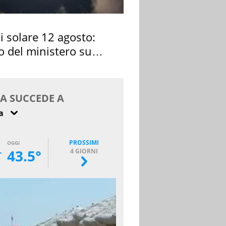
si solare 12 agosto:
o del ministero su
 osservarla