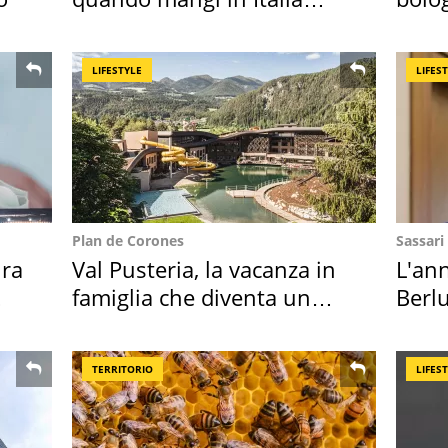
secondo la BBC
"stel
LIFESTYLE
LIFES
Plan de Corones
Sassari
ra
Val Pusteria, la vacanza in
L'ann
famiglia che diventa un
Berlu
ricordo indimenticabile
Villa
TERRITORIO
LIFES