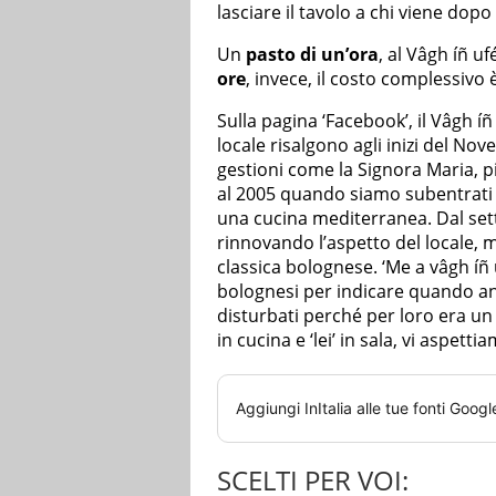
lasciare il tavolo a chi viene dopo 
Un
pasto di un’ora
, al Vâgh íñ uf
ore
, invece, il costo complessivo 
Sulla pagina ‘Facebook’, il Vâgh íñ
locale risalgono agli inizi del No
gestioni come la Signora Maria, p
al 2005 quando siamo subentrati n
una cucina mediterranea. Dal set
rinnovando l’aspetto del locale, 
classica bolognese. ‘Me a vâgh íñ 
bolognesi per indicare quando an
disturbati perché per loro era un 
in cucina e ‘lei’ in sala, vi aspett
Aggiungi
InItalia
alle tue fonti Googl
SCELTI PER VOI: