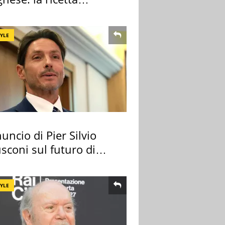
lata" è un caso
TYLE
uncio di Pier Silvio
sconi sul futuro di
 Certosa
TYLE