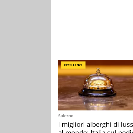
ECCELLENZE
Salerno
I migliori alberghi di lus
al mondo: Italia sul podi