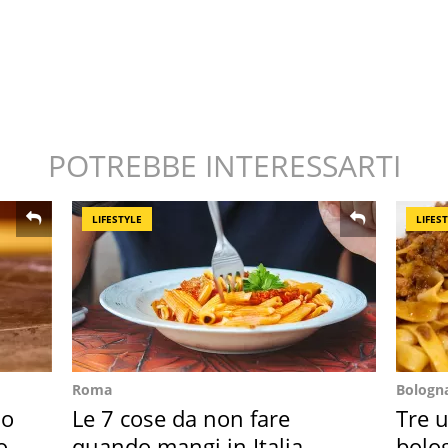
POTREBBE INTERESSARTI
LIFESTYLE
LIFES
Roma
Bologn
so
Le 7 cose da non fare
Tre u
o
quando mangi in Italia
bolog