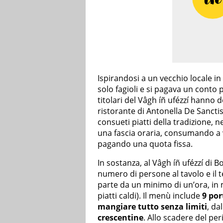
Ispirandosi a un vecchio locale in v
solo fagioli e si pagava un conto 
titolari del Vâgh íñ ufézzí hanno 
ristorante di Antonella De Sancti
consueti piatti della tradizione, 
una fascia oraria, consumando a v
pagando una quota fissa.
In sostanza, al Vâgh íñ ufézzí di 
numero di persone al tavolo e il t
parte da un minimo di un’ora, in 
piatti caldi). Il menù include
9 por
mangiare tutto senza limiti
, dal
crescentine
. Allo scadere del per