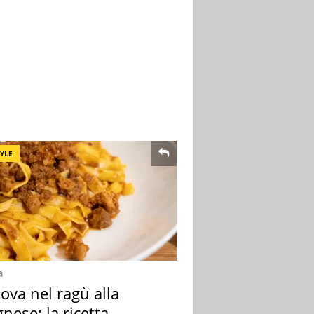
TYLE
a
ova nel ragù alla
nese: la ricetta