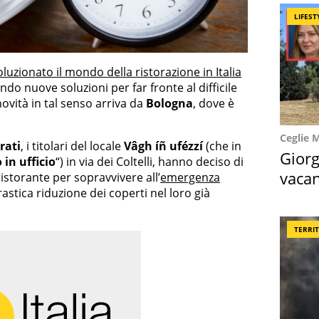
LIFEST
oluzionato il mondo della ristorazione in Italia
ndo nuove soluzioni per far fronte al difficile
ovità in tal senso arriva da
Bologna
, dove è
.
Ceglie 
rati
, i titolari del locale
Vâgh íñ ufézzí
(che in
Giorg
 in ufficio
“) in via dei Coltelli, hanno deciso di
vacan
ristorante per sopravvivere all’
emergenza
stica riduzione dei coperti nel loro già
locat
TERRI