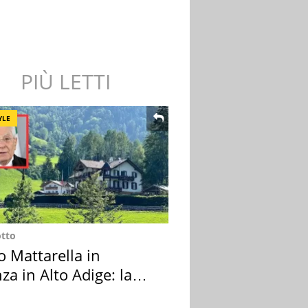
PIÙ LETTI
YLE
otto
o Mattarella in
za in Alto Adige: la
ion scelta