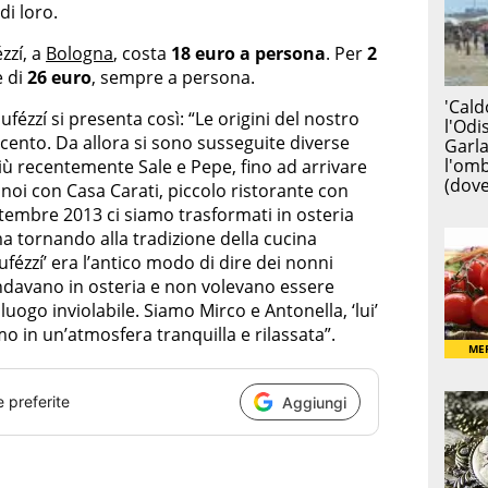
di loro.
ézzí, a
Bologna
, costa
18 euro a persona
. Per
2
è di
26 euro
, sempre a persona.
 ufézzí si presenta così: “Le origini del nostro
vecento. Da allora si sono susseguite diverse
iù recentemente Sale e Pepe, fino ad arrivare
oi con Casa Carati, piccolo ristorante con
tembre 2013 ci siamo trasformati in osteria
ma tornando alla tradizione della cucina
ufézzí’ era l’antico modo di dire dei nonni
davano in osteria e non volevano essere
luogo inviolabile. Siamo Mirco e Antonella, ‘lui’
iamo in un’atmosfera tranquilla e rilassata”.
e preferite
Aggiungi