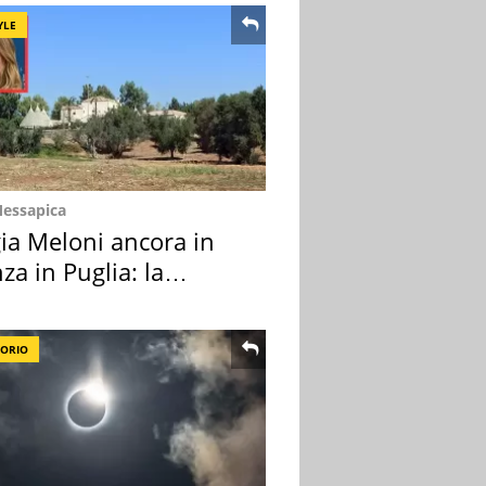
YLE
Messapica
ia Meloni ancora in
za in Puglia: la
ion scelta
TORIO