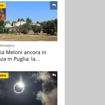
YLE
Messapica
ia Meloni ancora in
za in Puglia: la
ion scelta
TORIO