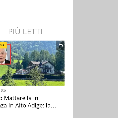
PIÙ LETTI
YLE
otto
o Mattarella in
za in Alto Adige: la
ion scelta