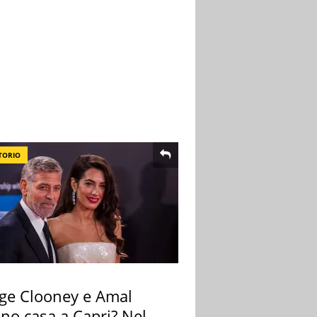
TORIO
ge Clooney e Amal
no casa a Capri? Nel