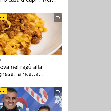
o una villa
TYLE
a
ova nel ragù alla
nese: la ricetta
lata" è un caso
TYLE