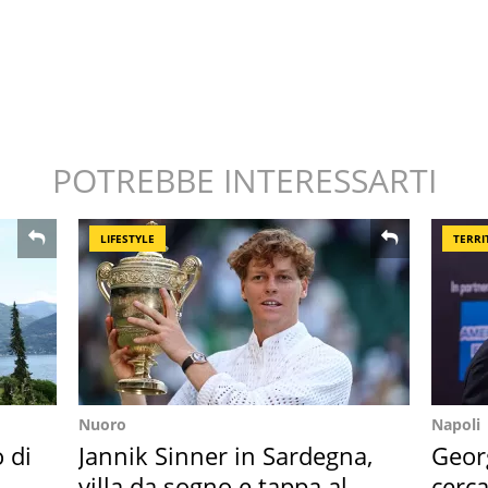
POTREBBE INTERESSARTI
LIFESTYLE
TERRI
Nuoro
Napoli
o di
Jannik Sinner in Sardegna,
Geor
villa da sogno e tappa al
cerca