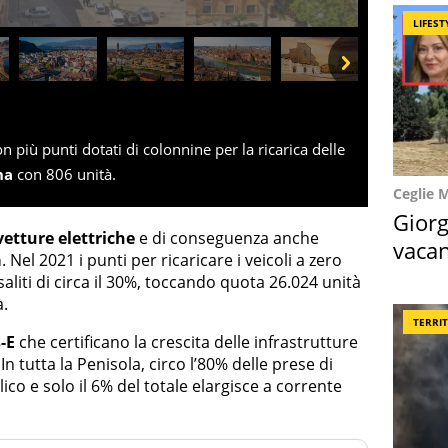
LIFEST
Next
on più punti dotati di colonnine per la ricarica delle
na
con 806 unità.
Ceglie 
Giorg
vetture elettriche
e di conseguenza anche
vacan
a
. Nel 2021 i punti per ricaricare i veicoli a zero
locat
liti di circa il 30%, toccando quota 26.024 unità
à.
TERRI
-E
che certificano la crescita delle infrastrutture
. In tutta la Penisola, circo l’80% delle prese di
ico e solo il 6% del totale elargisce a corrente