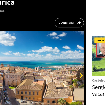
arica
oma
CONDIVIDI
LIFEST
Castelr
Next
Sergi
vacan
locat