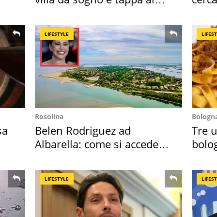
discount
mirin
LIFESTYLE
LIFES
Rosolina
Bologn
sa
Belen Rodriguez ad
Tre u
Albarella: come si accede
bolog
all'isola privata
"stel
LIFESTYLE
LIFES