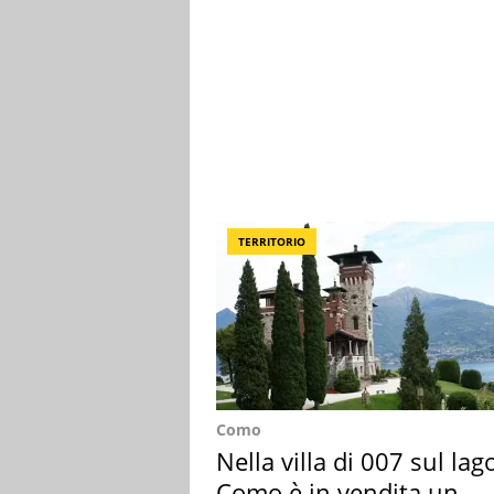
TERRITORIO
Como
Nella villa di 007 sul lag
Como è in vendita un