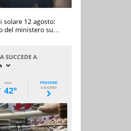
si solare 12 agosto:
o del ministero su
 osservarla