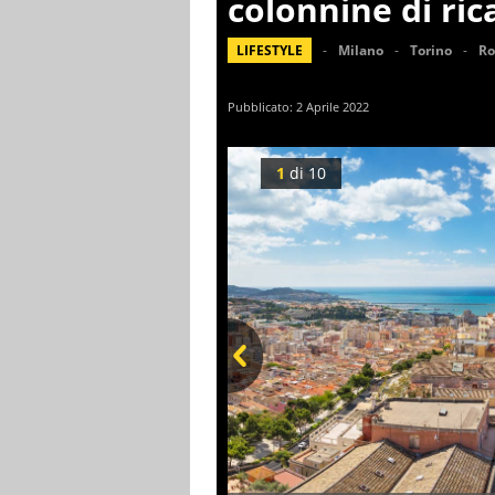
colonnine di ric
LIFESTYLE
Milano
Torino
R
Pubblicato:
2 Aprile 2022
1
di
10
Prev