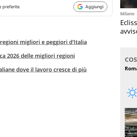
e preferite
Aggiungi
Milano
Eclis
avvis
come
 regioni migliori e peggiori d'Italia
fica 2026 delle migliori regioni
italiane dove il lavoro cresce di più