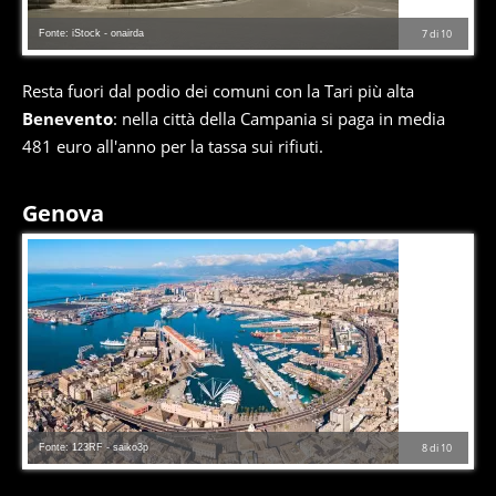
Fonte: iStock - onairda
7
di
10
Resta fuori dal podio dei comuni con la Tari più alta
Benevento
: nella città della Campania si paga in media
481 euro all'anno per la tassa sui rifiuti.
Genova
Fonte: 123RF - saiko3p
8
di
10