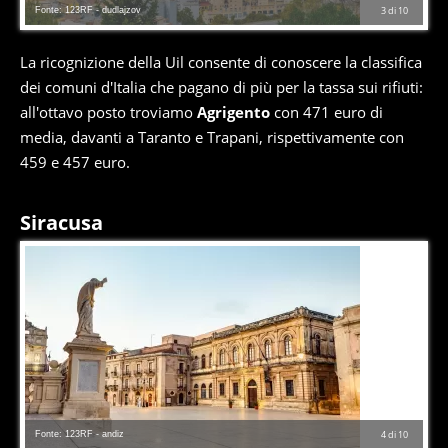
Fonte: 123RF - dudlajzov
3
di
10
La ricognizione della Uil consente di conoscere la classifica
dei comuni d'Italia che pagano di più per la tassa sui rifiuti:
all'ottavo posto troviamo
Agrigento
con 471 euro di
media, davanti a Taranto e Trapani, rispettivamente con
459 e 457 euro.
Siracusa
Fonte: 123RF - andiz
4
di
10