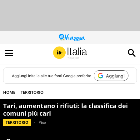
QUESTO
SITO
CONTRIBUISCE
ALL’AUDIENCE
DI
Aggiungi
Aggiungi
InItalia
alle tue fonti Google preferite
HOME
TERRITORIO
Tari, aumentano i rifiuti: la classifica dei
comuni più cari
TERRITORIO
Pisa