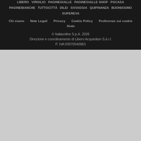
LIBERO
VIRGILIO
PAGINEGIALLE
PAGINEGIALLE SHOP
PGCASA
PAGINEBIANCHE
TUTTOCITTÀ
DILEI
SIVIAGGIA
QUIFINANZA
BUONISSIMO
SUPEREVA
Chi siamo
Note Legali
Privacy
Cookie Policy
Preferenze sui cookie
Aiuto
© Italiaonline S.p.A. 2026
Direzione e coordinamento di Libero Acquisition S.á r.l.
P. IVA 03970540963