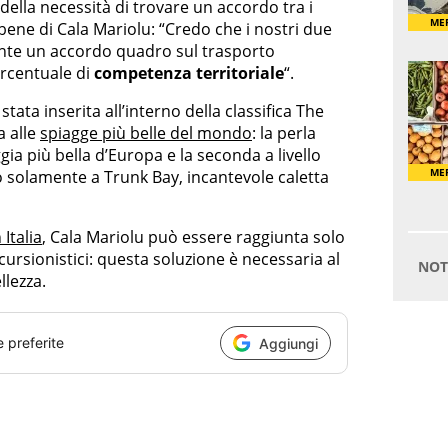
ella necessità di trovare un accordo tra i
bene di Cala Mariolu: “Credo che i nostri due
te un accordo quadro sul trasporto
ercentuale di
competenza territoriale
“.
tata inserita all’interno della classifica The
a alle
spiagge più belle del mondo
: la perla
gia più bella d’Europa e la seconda a livello
 solamente a Trunk Bay, incantevole caletta
Italia
, Cala Mariolu può essere raggiunta solo
ursionistici: questa soluzione è necessaria al
llezza.
e preferite
Aggiungi