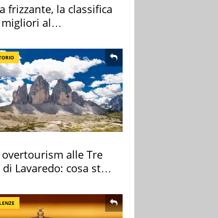
 frizzante, la classifica
 migliori al
rmercato
TORIO
 overtourism alle Tre
 di Lavaredo: cosa sta
edendo
LENZE