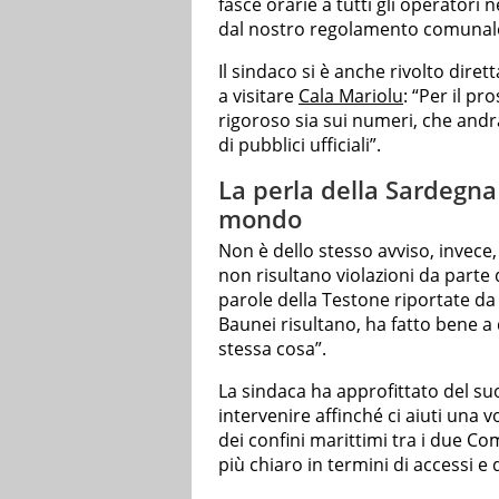
fasce orarie a tutti gli operator
dal nostro regolamento comunal
Il sindaco si è anche rivolto diret
a visitare
Cala Mariolu
: “Per il p
rigoroso sia sui numeri, che andr
di pubblici ufficiali”.
La perla della Sardegna 
mondo
Non è dello stesso avviso, invece,
non risultano violazioni da parte
parole della Testone riportate da
Baunei risultano, ha fatto bene a d
stessa cosa”.
La sindaca ha approfittato del su
intervenire affinché ci aiuti una v
dei confini marittimi tra i due C
più chiaro in termini di accessi e 