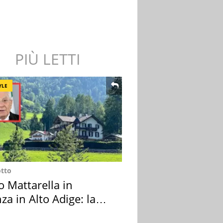
PIÙ LETTI
YLE
otto
o Mattarella in
za in Alto Adige: la
ion scelta