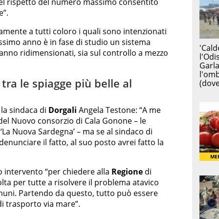
i nel rispetto del numero massimo consentito
e”.
tamente a tutti coloro i quali sono intenzionati
rossimo anno è in fase di studio un sistema
anno ridimensionati, sia sul controllo a mezzo
tra le spiagge più belle al
 la sindaca di
Dorgali
Angela Testone: “A me
 del Nuovo consorzio di Cala Gonone – le
 ‘La Nuova Sardegna’ – ma se al sindaco di
enunciare il fatto, al suo posto avrei fatto la
o intervento “per chiedere alla
Regione
di
olta per tutte a risolvere il problema atavico
omuni. Partendo da questo, tutto può essere
di trasporto via mare”.