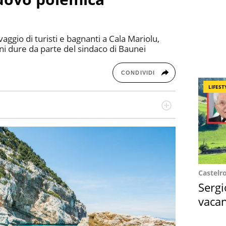
aggio di turisti e bagnanti a Cala Mariolu,
ni dure da parte del sindaco di Baunei
CONDIVIDI
LIFEST
re dieci anni si occupa di informazione sul web,
cronaca, motori, spettacolo e videogame.
Castelr
Sergi
vacan
locat