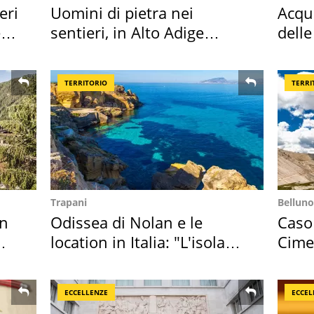
eri
Uomini di pietra nei
Acqua
e
sentieri, in Alto Adige
delle
scatta l'allarme
supe
TERRITORIO
TERRI
Trapani
Belluno
in
Odissea di Nolan e le
Caso
location in Italia: "L'isola
Cime
sembra Itaca"
succ
ECCELLENZE
ECCEL