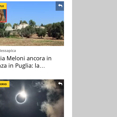
YLE
Messapica
ia Meloni ancora in
za in Puglia: la
ion scelta
TORIO