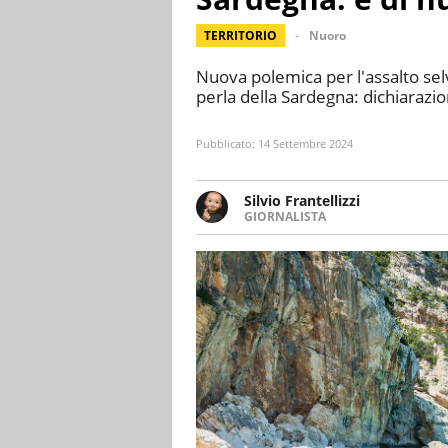
TERRITORIO
Nuoro
Nuova polemica per l'assalto selv
perla della Sardegna: dichiarazio
Pubblicato:
14 Settembre 2024
Silvio Frantellizzi
GIORNALISTA
Giornalista pubblicista. Da olt
scrivendo di sport, attualità, 