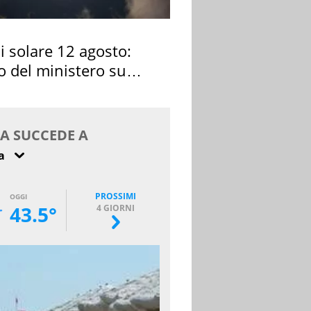
si solare 12 agosto:
o del ministero su
 osservarla