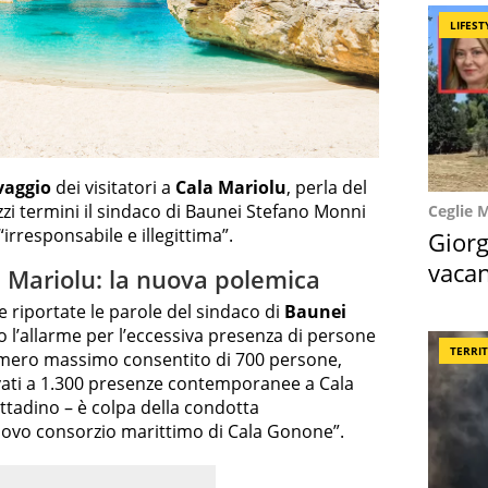
LIFEST
vaggio
dei visitatori a
Cala Mariolu
, perla del
zi termini il sindaco di Baunei Stefano Monni
Ceglie 
rresponsabile e illegittima”.
Giorg
vacan
a Mariolu: la nuova polemica
locat
 riportate le parole del sindaco di
Baunei
o l’allarme per l’eccessiva presenza di persone
TERRI
umero massimo consentito di 700 persone,
ivati a 1.300 presenze contemporanee a Cala
ittadino – è colpa della condotta
Nuovo consorzio marittimo di Cala Gonone”.