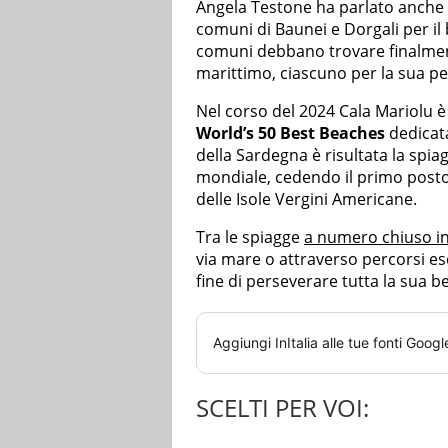
Angela Testone ha parlato anche d
comuni di Baunei e Dorgali per il 
comuni debbano trovare finalmen
marittimo, ciascuno per la sua p
Nel corso del 2024 Cala Mariolu è s
World’s 50 Best Beaches
dedicat
della Sardegna è risultata la spiag
mondiale, cedendo il primo posto
delle Isole Vergini Americane.
Tra le spiagge
a numero chiuso in 
via mare o attraverso percorsi esc
fine di perseverare tutta la sua be
Aggiungi
InItalia
alle tue fonti Googl
SCELTI PER VOI: