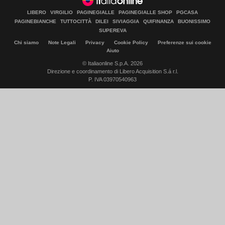
LIBERO
VIRGILIO
PAGINEGIALLE
PAGINEGIALLE SHOP
PGCASA
PAGINEBIANCHE
TUTTOCITTÀ
DILEI
SIVIAGGIA
QUIFINANZA
BUONISSIMO
SUPEREVA
Chi siamo
Note Legali
Privacy
Cookie Policy
Preferenze sui cookie
Aiuto
© Italiaonline S.p.A. 2026
Direzione e coordinamento di Libero Acquisition S.á r.l.
P. IVA 03970540963