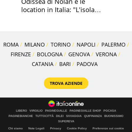
Odissea di Nolan e le
location in Italia: "L'isola
sembra Itaca"
ROMA
MILANO
TORINO
NAPOLI
PALERMO
FIRENZE
BOLOGNA
GENOVA
VERONA
CATANIA
BARI
PADOVA
TROVA AZIENDE
LIBERO
VIRGILIO
PAGINEGIALLE
PAGINEGIALLE SHOP
PGCASA
PAGINEBIANCHE
TUTTOCITTÀ
DILEI
SIVIAGGIA
QUIFINANZA
BUONISSIMO
SUPEREVA
Chi siamo
Note Legali
Privacy
Cookie Policy
Preferenze sui cookie