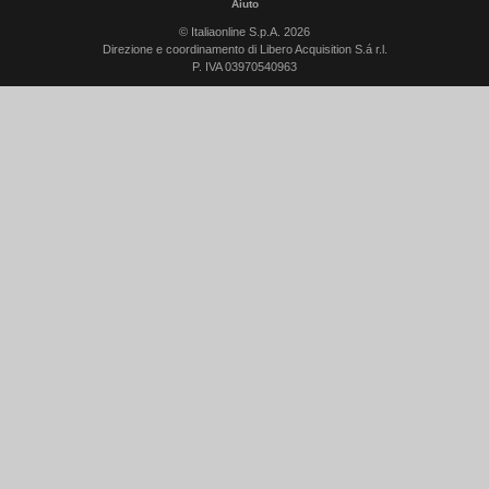
Aiuto
© Italiaonline S.p.A. 2026
Direzione e coordinamento di Libero Acquisition S.á r.l.
P. IVA 03970540963