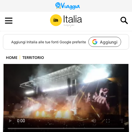
QUESTO
SITO
CONTRIBUISCE
ALL’AUDIENCE
DI
Aggiungi
Aggiungi
InItalia
alle tue fonti Google preferite
HOME
TERRITORIO