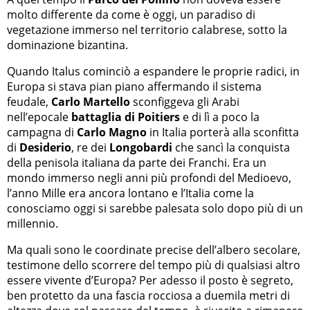
molto differente da come è oggi, un paradiso di
vegetazione immerso nel territorio calabrese, sotto la
dominazione bizantina.
Quando Italus cominciò a espandere le proprie radici, in
Europa si stava pian piano affermando il sistema
feudale,
Carlo Martello
sconfiggeva gli Arabi
nell’epocale
battaglia di Poitiers
e di lì a poco la
campagna di
Carlo Magno
in Italia porterà alla sconfitta
di
Desiderio
, re dei
Longobardi
che sancì la conquista
della penisola italiana da parte dei Franchi. Era un
mondo immerso negli anni più profondi del Medioevo,
l’anno Mille era ancora lontano e l’Italia come la
conosciamo oggi si sarebbe palesata solo dopo più di un
millennio.
Ma quali sono le coordinate precise dell’albero secolare,
testimone dello scorrere del tempo più di qualsiasi altro
essere vivente d’Europa? Per adesso il posto è segreto,
ben protetto da una fascia rocciosa a duemila metri di