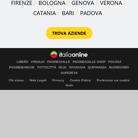
FIRENZE
BOLOGNA
GENOVA
VERONA
CATANIA
BARI
PADOVA
TROVA AZIENDE
LIBERO
VIRGILIO
PAGINEGIALLE
PAGINEGIALLE SHOP
PGCASA
PAGINEBIANCHE
TUTTOCITTÀ
DILEI
SIVIAGGIA
QUIFINANZA
BUONISSIMO
SUPEREVA
Chi siamo
Note Legali
Privacy
Cookie Policy
Preferenze sui cookie
Aiuto
© Italiaonline S.p.A. 2026
Direzione e coordinamento di Libero Acquisition S.á r.l.
P. IVA 03970540963