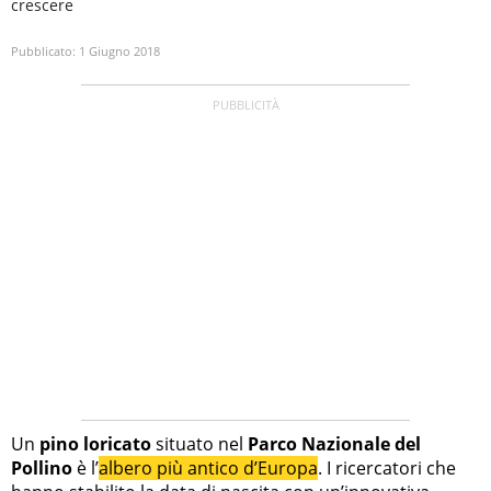
crescere
Pubblicato:
1 Giugno 2018
Un
pino loricato
situato nel
Parco Nazionale del
Pollino
è l’
albero più antico d’Europa
. I ricercatori che