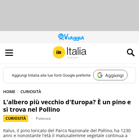
QUESTO
SITO
CONTRIBUISCE
ALL’AUDIENCE
DI
Aggiungi
Aggiungi
InItalia
alle tue fonti Google preferite
HOME
CURIOSITÀ
L'albero più vecchio d'Europa? È un pino e
si trova nel Pollino
CURIOSITÀ
Potenza
Italus, il pino loricato del Parco Nazionale del Pollino, ha 1230
anni e nonostante l'età il matusalemme vegetale continua a