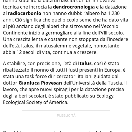
hanno stabilito la data di nascita con un’innovativa
tecnica che incrocia la
dendrocronologia
e la datazione
al
radiocarbonio
non hanno dubbi: l’albero ha 1.230
anni. Ciò significa che quel piccolo seme che ha dato vita
al più anziano degli alberi che si trovano nel Vecchio
Continente iniziò a germogliare alla fine dell’VIII secolo.
Una crescita lenta e costante non stoppata dall’incedere
dell’età. Italus, il matusalemme vegetale, nonostante
abbia 12 secoli di vita, continua a crescere.
A stabilire, con precisione, l’età di
Italus
, così è stato
ribattezzato il nonno di tutti i fusti presenti in Europa, è
stata una task force di ricercatori italiani guidata dal
dottor
Gianluca Piovesan
dell’Università della Tuscia. Il
lavoro, che apre nuovi spiragli per la datazione precisa
degli alberi secolari, è stato pubblicato su Ecology,
Ecological Society of America.