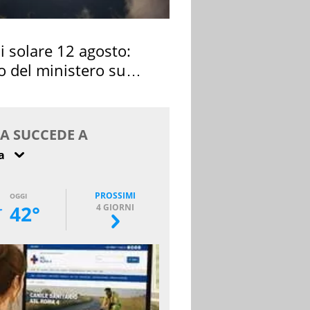
si solare 12 agosto:
o del ministero su
 osservarla