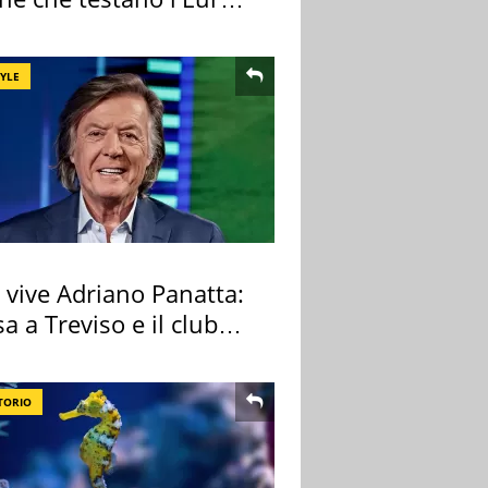
ale
TYLE
 vive Adriano Panatta:
sa a Treviso e il club
tivo
TORIO