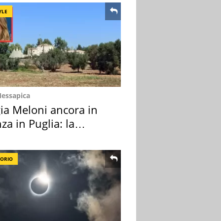
YLE
Messapica
ia Meloni ancora in
za in Puglia: la
ion scelta
TORIO