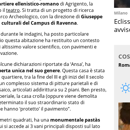
tiere ellenistico-romano
di Agrigento, la
 il
teatro
. Si tratta di un progetto di ricerca
Milano
arco Archeologico, con la direzione di
Giuseppe
Eclis
 culturali del Campus di Ravenna
.
avvis
, durante le indagini, ha posto particolare
come
o questa abitazione ha restituito un contesto
i altissimo valore scientifico, con pavimenti e
rvazione.
lcune dichiarazioni riportate da ‘Ansa’, ha
perta unica nel suo genere
. Questa casa è stata
artiere, tra la fine del III e gli inizi del II secolo
 un complesso sistema di pitture parietali e di
ico, articolati addirittura su 2 piani. Ben presto,
periale, la casa crolla (oppure viene demolita
terminato il suo straordinario stato di
e hanno ‘protetto’ il pavimento”.
0 metri quadrati, ha una
monumentale pastàs
i si accede ai 3 vani principali disposti sul lato