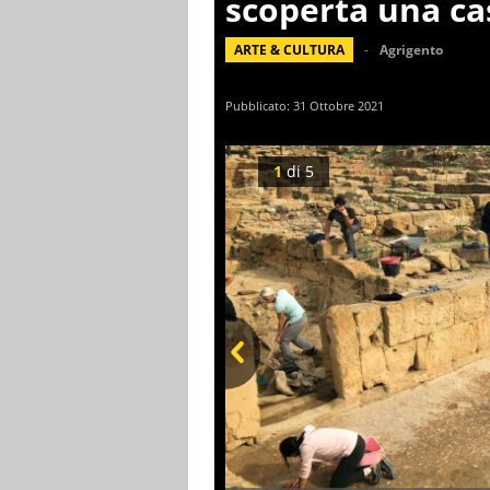
scoperta una ca
ARTE & CULTURA
Agrigento
Pubblicato:
31 Ottobre 2021
1
di
5
Prev