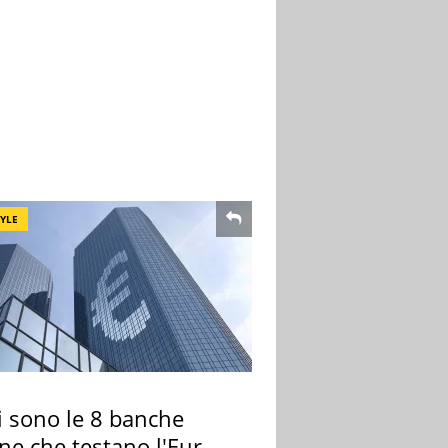
TYLE
i sono le 8 banche
ane che testano l'Euro