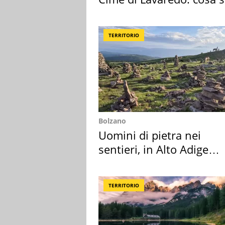
succedendo
TERRITORIO
Bolzano
Uomini di pietra nei
sentieri, in Alto Adige
scatta l'allarme
TERRITORIO