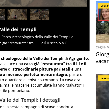
LIFEST
Valle dei Templi
 Parco Archeologico della Valle dei Templi di
ià "restaurata" tra il III e il II secolo a.C..
Ceglie 
Giorg
rcheologico della Valle dei Templi
di
Agrigento
.
vacan
a alla luce una
casa già “restaurata”
tra il III e il
locat
erie di
straordinarie pitture parietali
e una
e a mosaico perfettamente integra
, parte di
TERRI
tto quartiere ellenistico-romano. La casa era
ta, ma le macerie accumulate hanno “salvato” i
n stile pompeiano.
alle dei Templi: i dettagli
 della sesta campagna di scavo condotta