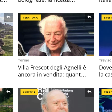
"stellata" è un caso
digit
TERRITORIO
LIFES
Torino
Treviso
Villa Frescot degli Agnelli è
Dove
ancora in vendita: quanto
la ca
costa
spor
LIFESTYLE
TERRI