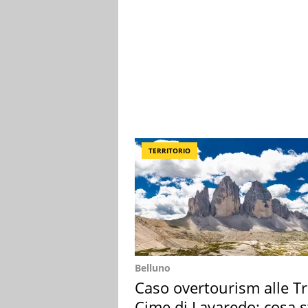
TERRITORIO
Belluno
Caso overtourism alle T
Cime di Lavaredo: cosa s