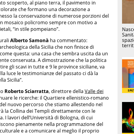
to scoperto, al piano terra, il pavimento in
e colorate che formano una decorazione a
sso la conservazione di numerose porzioni del
un mosaico policromo sempre con motivo a
etali, “in stile pompeiano”.
urali
Alberto Samonà
ha commentato:
rcheologica della Sicilia che non finisce di
e come questa: una casa che sembra uscita da un
nte conservata. A dimostrazione che la politica
ire gli scavi in tutte e 9 le province siciliane, va
lla luce le testimonianze del passato ci dà la
la Sicilia”.
to
Roberto Sciarratta
, direttore della
Valle dei
uare le ricerche: il Quartiere ellenistico-romano
 del nuovo percorso che stiamo allestendo nel
à la Collina dei Templi direttamente con le
a. I lavori dell’Università di Bologna, di cui
nseriscono pienamente nella programmazione del
 culturale e a comunicare al meglio il proprio