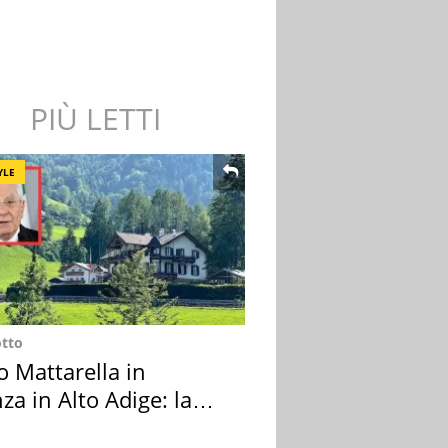
PIÙ LETTI
YLE
otto
o Mattarella in
za in Alto Adige: la
ion scelta