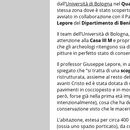
dall’
Università di Bologna
nel
Quar
stessa zona dove è stato scoperto
avviato in collaborazione con il P
Lepore
del
Dipartimento di Beni
Il team dell’Università di Bologna
attenzione alla
Casa III M
e propri
che gli archeologi ritengono sia d
pitture in perfetto stato di conse
Il professor Giuseppe Lepore, in a
spiegato che “si tratta di una
sco
ristrutturata, assieme al resto del qu
avanti Cristo ed è stata dotata di
pavimenti in cocciopesto e in mosa
però, forse già nella prima età im
intenzionalmente), cosa che ha de
conservazione visto che le maceri
L’abitazione, estesa per circa 40
(ossia uno spazio porticato), da cu