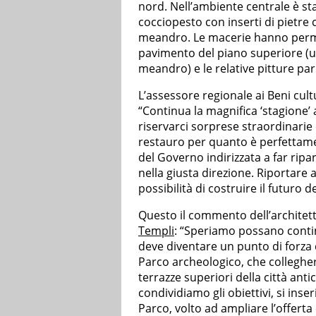
nord. Nell’ambiente centrale è sta
cocciopesto con inserti di pietr
meandro. Le macerie hanno perme
pavimento del piano superiore (
meandro) e le relative pitture pari
L’assessore regionale ai Beni cult
“Continua la magnifica ‘stagione’ a
riservarci sorprese straordinari
restauro per quanto è perfettame
del Governo indirizzata a far ripart
nella giusta direzione. Riportare a
possibilità di costruire il futuro del
Questo il commento dell’architet
Templi
: “Speriamo possano contin
deve diventare un punto di forza
Parco archeologico, che collegher
terrazze superiori della città antic
condividiamo gli obiettivi, si i
Parco, volto ad ampliare l’offerta