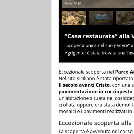
Fonte: ANSA
“Casa restaurata” alla 
"Scoperta unica nel suo genere" al
Agrigento: è stata trovata una casa g
Eccezionale scoperta nel
Parco A
Nel sito siciliano è stata riportat
II secolo avanti Cristo
, con una s
pavimentazione in cocciopesto 
un’abitazione situata nel cosidde
crollata oppure era stata demoli
mosaici e i pavimenti realizzati i
Eccezionale scoperta alla V
La scoperta è avvenuta nel corso