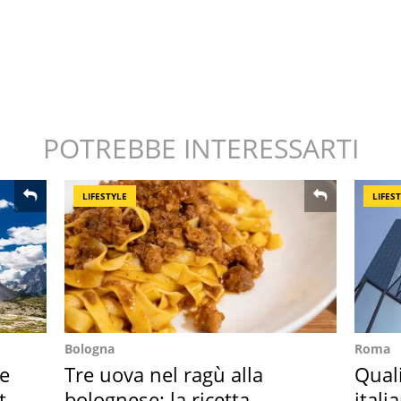
POTREBBE INTERESSARTI
LIFESTYLE
LIFES
Bologna
Roma
re
Tre uova nel ragù alla
Qual
ta
bolognese: la ricetta
itali