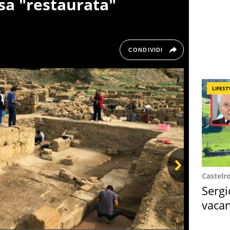
sa "restaurata"
CONDIVIDI
LIFEST
Castelr
Next
Sergi
vacan
locat