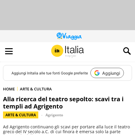
QUESTO
SITO
CONTRIBUISCE
ALL’AUDIENCE
DI
Aggiungi
Aggiungi
InItalia
alle tue fonti Google preferite
HOME
ARTE & CULTURA
Alla ricerca del teatro sepolto: scavi tra i
templi ad Agrigento
ARTE & CULTURA
Agrigento
Ad Agrigento continuano gli scavi per portare alla luce il teatro
greco del IV secolo a.C. di cui finora è emersa solo la parte