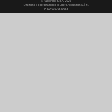
© Italiaonline S.p.A. 2026
Direzione e coordinamento di Libero Acquisition S.á r.l.
P. IVA 03970540963