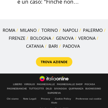
è un caso: "Finché non
scappa il morto"
ROMA
MILANO
TORINO
NAPOLI
PALERMO
FIRENZE
BOLOGNA
GENOVA
VERONA
CATANIA
BARI
PADOVA
TROVA AZIENDE
LIBERO
VIRGILIO
PAGINEGIALLE
PAGINEGIALLE SHOP
PGCASA
PAGINEBIANCHE
TUTTOCITTÀ
DILEI
SIVIAGGIA
QUIFINANZA
BUONISSIMO
SUPEREVA
Chi siamo
Note Legali
Privacy
Cookie Policy
Preferenze sui cookie
Aiuto