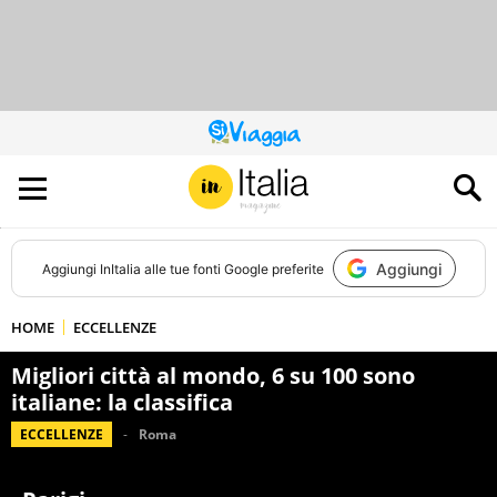
QUESTO
SITO
CONTRIBUISCE
ALL’AUDIENCE
DI
Aggiungi
Aggiungi
InItalia
alle tue fonti Google preferite
HOME
ECCELLENZE
Migliori città al mondo, 6 su 100 sono
italiane: la classifica
ECCELLENZE
Roma