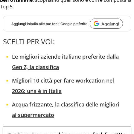
ben 6 italiane
: scopriamo quali sono e com’è composta la
Top 5.
Aggiungi
Aggiungi
InItalia
alle tue fonti Google preferite
SCELTI PER VOI:
Le migliori aziende italiane preferite dalla
Gen Z, la classifica
Migliori 10 città per fare workcation nel
2026: una è in Italia
Acqua frizzante, la classifica delle migliori
al supermercato