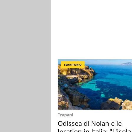
TERRITORIO
Trapani
Odissea di Nolan e le
location in Italia: "L'isola