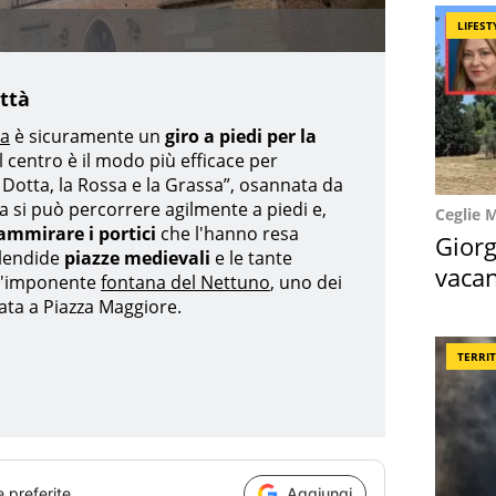
xt
LIFEST
ittà
na
è sicuramente un
giro a piedi per la
l centro è il modo più efficace per
Dotta, la Rossa e la Grassa”, osannata da
na si può percorrere agilmente a piedi e,
Ceglie 
ammirare i portici
che l'hanno resa
Giorg
plendide
piazze medievali
e le tante
vacan
 l'imponente
fontana del Nettuno
, uno dei
locat
tuata a Piazza Maggiore.
TERRI
e preferite
Aggiungi