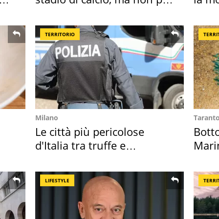
Roma e Lazio
TERRITORIO
TERRI
Milano
Tarant
Le città più pericolose
Bott
d'Italia tra truffe e
Mari
criminalità
medu
LIFESTYLE
TERRI