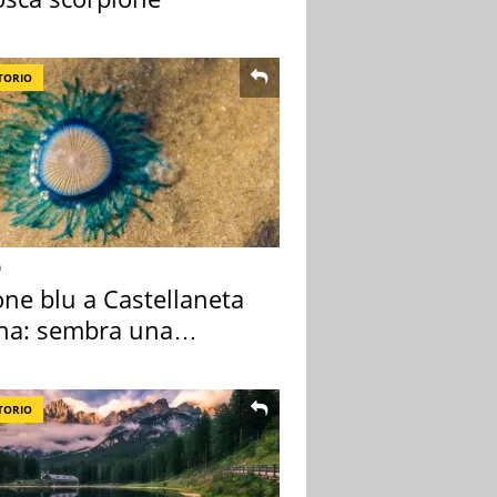
TORIO
o
one blu a Castellaneta
na: sembra una
sa ma non lo è
TORIO