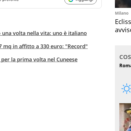
Milano
Eclis
avvis
 una volta nella vita: uno è italiano
come
mq in affitto a 330 euro: "Record"
o per la prima volta nel Cuneese