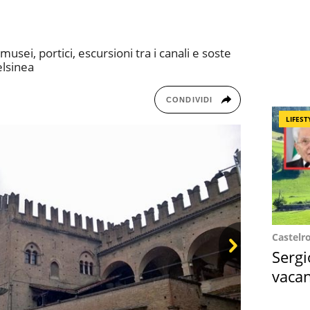
usei, portici, escursioni tra i canali e soste
elsinea
CONDIVIDI
LIFEST
Castelr
Sergi
vacan
Ne
locat