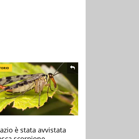
TORIO
azio è stata avvistata
osca scorpione