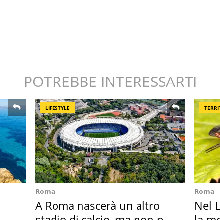
POTREBBE INTERESSARTI
LIFESTYLE
TERRI
Roma
Roma
A Roma nascerà un altro
Nel L
stadio di calcio, ma non per
la m