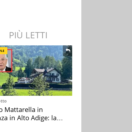
PIÙ LETTI
YLE
otto
o Mattarella in
za in Alto Adige: la
ion scelta