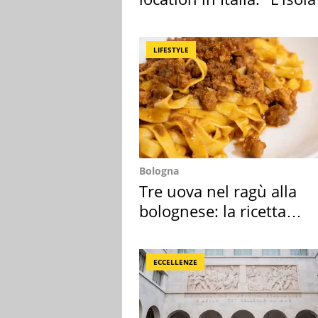
sembra Itaca"
LIFESTYLE
Bologna
Tre uova nel ragù alla
bolognese: la ricetta
"stellata" è un caso
ECCELLENZE