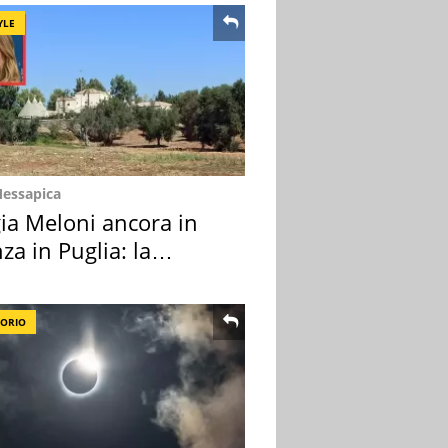
YLE
Messapica
ia Meloni ancora in
za in Puglia: la
ion scelta
TORIO