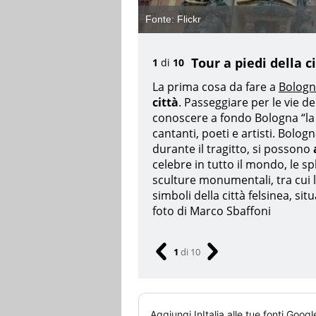
v
Fonte:
Flickr
Tour a piedi della c
1
di
10
La prima cosa da fare a
Bolog
città
. Passeggiare per le vie de
conoscere a fondo Bologna “la 
cantanti, poeti e artisti. Bolog
durante il tragitto, si possono
celebre in tutto il mondo, le s
sculture monumentali, tra cui
simboli della città felsinea, si
foto di Marco Sbaffoni
1
di
10
Aggiungi
InItalia
alle tue fonti Googl