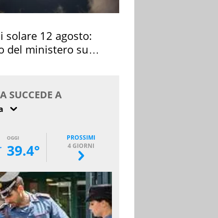
si solare 12 agosto:
o del ministero su
 osservarla