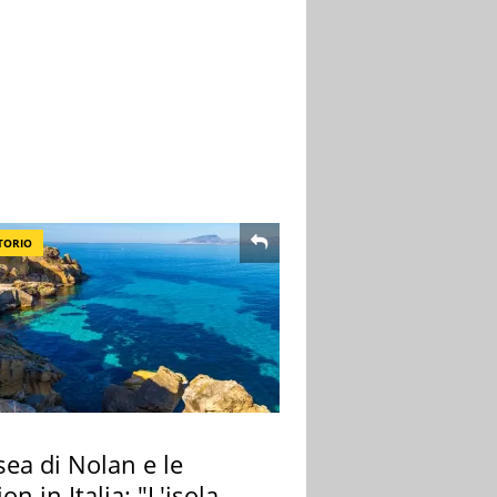
TORIO
ea di Nolan e le
ion in Italia: "L'isola