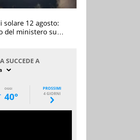
si solare 12 agosto:
o del ministero su
 osservarla