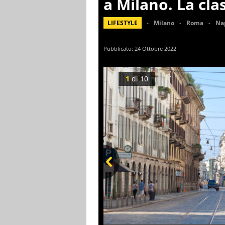
a Milano. La clas
LIFESTYLE
Milano
Roma
Na
Pubblicato:
24 Ottobre 2022
1
di
10
Prev