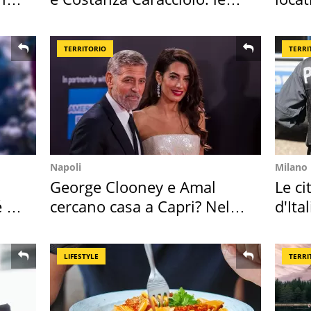
loro case
semb
TERRITORIO
TERRI
Napoli
Milano
George Clooney e Amal
Le ci
é è
cercano casa a Capri? Nel
d'Ita
mirino una villa
crimi
LIFESTYLE
TERRI