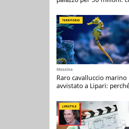
l'ha comprato
TERRITORIO
Messina
Raro cavalluccio marino
avvistato a Lipari: perch
speciale
LIFESTYLE