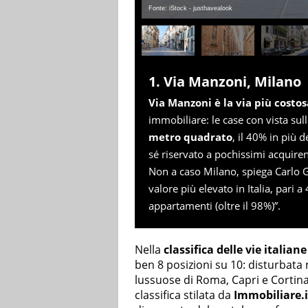
Fonte: iStock - justhavealook
1. Via Manzoni, Milano
Via Manzoni è la via più costos
immobiliare: le case con vista su
metro quadrato
, il 40% in più 
sé riservato a pochissimi acquire
Non a caso Milano, spiega Carlo Gi
valore più elevato in Italia, pari 
appartamenti (oltre il 98%)”.
Nella
classifica delle vie italia
ben 8 posizioni su 10: disturbata 
lussuose di Roma, Capri e Cortina
classifica stilata da
Immobiliare.i