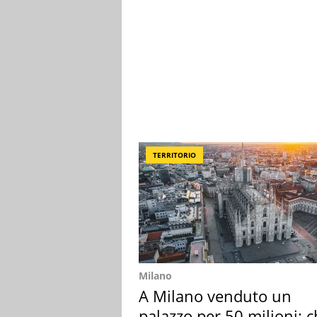
TERRITORIO
Milano
A Milano venduto un
palazzo per 50 milioni: c