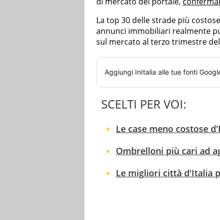
di mercato del portale,
confermand
La top 30 delle strade più costose 
annunci immobiliari realmente pubb
sul mercato al terzo trimestre del
Aggiungi
InItalia
alle tue fonti Googl
SCELTI PER VOI:
Le case meno costose d'I
Ombrelloni più cari ad ag
Le migliori città d'Italia p