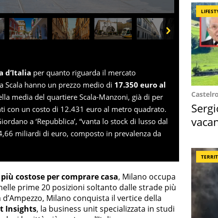
LIFEST
Next
a d’Italia
per quanto riguarda il mercato
lla Scala hanno un prezzo medio di
17.350 euro al
Castelr
della media del quartiere Scala-Manzoni, già di per
Sergi
nti con un costo di 12.431 euro al metro quadrato.
vacan
ordano a ‘Repubblica’, “vanta lo stock di lusso dal
locat
a 4,66 miliardi di euro, composto in prevalenza da
TERRI
ne più costose per comprare casa
, Milano occupa
nelle prime 20 posizioni soltanto dalle strade più
 d’Ampezzo, Milano conquista il vertice della
t Insights
, la business unit specializzata in studi