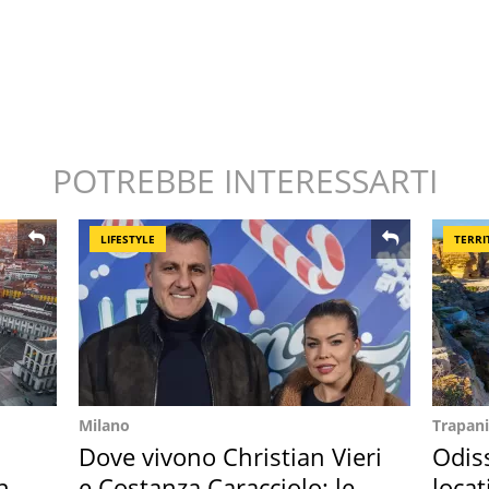
POTREBBE INTERESSARTI
LIFESTYLE
TERRI
Milano
Trapani
Dove vivono Christian Vieri
Odiss
hi
e Costanza Caracciolo: le
locat