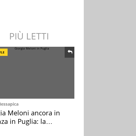
PIÙ LETTI
YLE
Messapica
ia Meloni ancora in
za in Puglia: la
ion scelta