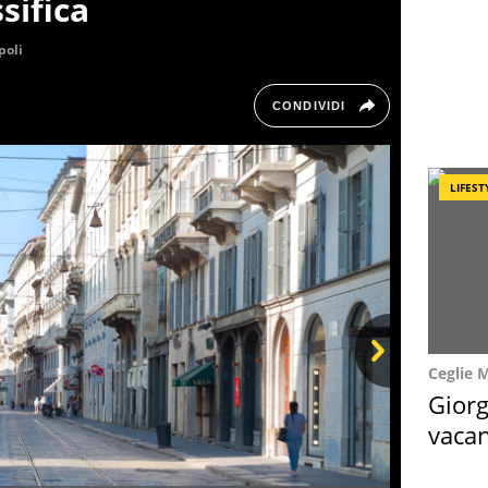
sifica
poli
CONDIVIDI
LIFEST
Ceglie 
Next
Giorg
vacan
locat