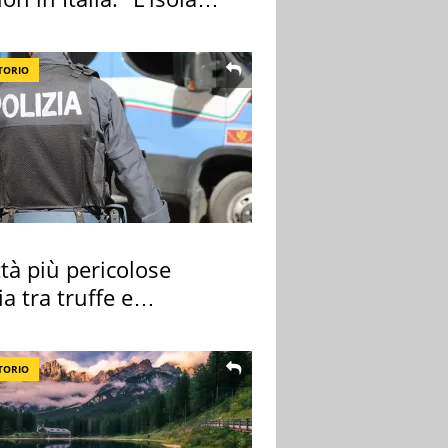
ra Itaca"
TORIO
ttà più pericolose
lia tra truffe e
nalità
TORIO