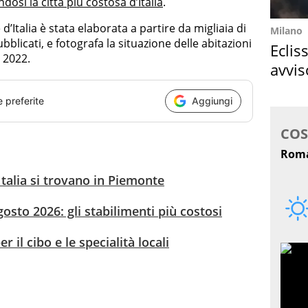
osi la città più costosa d’Italia
.
d’Italia è stata elaborata a partire da migliaia di
Milano
licati, e fotografa la situazione delle abitazioni
Eclis
 2022.
avvis
come
e preferite
Aggiungi
talia si trovano in Piemonte
osto 2026: gli stabilimenti più costosi
er il cibo e le specialità locali