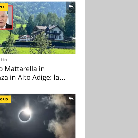
YLE
otto
o Mattarella in
za in Alto Adige: la
ion scelta
TORIO