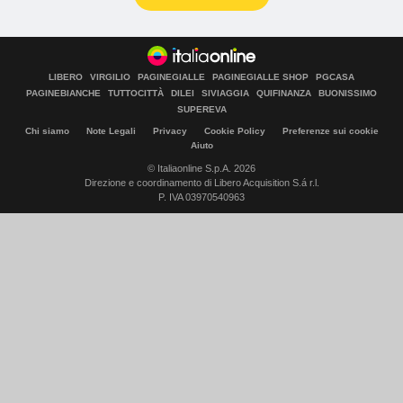
LIBERO
VIRGILIO
PAGINEGIALLE
PAGINEGIALLE SHOP
PGCASA
PAGINEBIANCHE
TUTTOCITTÀ
DILEI
SIVIAGGIA
QUIFINANZA
BUONISSIMO
SUPEREVA
Chi siamo
Note Legali
Privacy
Cookie Policy
Preferenze sui cookie
Aiuto
© Italiaonline S.p.A. 2026
Direzione e coordinamento di Libero Acquisition S.á r.l.
P. IVA 03970540963