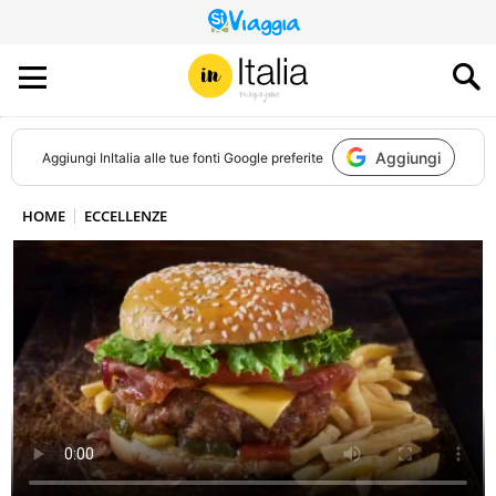
QUESTO
SITO
CONTRIBUISCE
ALL’AUDIENCE
DI
Aggiungi
Aggiungi
InItalia
alle tue fonti Google preferite
HOME
ECCELLENZE