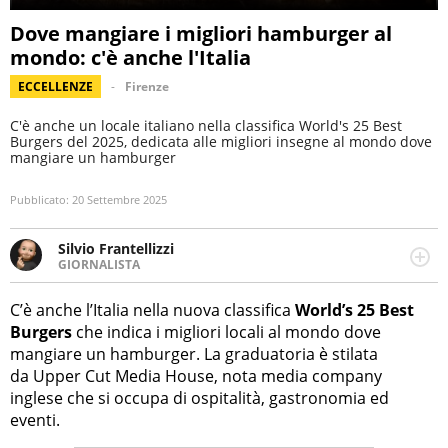
Dove mangiare i migliori hamburger al
mondo: c'è anche l'Italia
ECCELLENZE
Firenze
C'è anche un locale italiano nella classifica World's 25 Best
Burgers del 2025, dedicata alle migliori insegne al mondo dove
mangiare un hamburger
Pubblicato:
20 Settembre 2025
Silvio Frantellizzi
GIORNALISTA
Giornalista pubblicista. Da oltre dieci anni si occupa di
informazione sul web, scrivendo di sport, attualità,
C’è anche l’Italia nella nuova classifica
World’s 25 Best
cronaca, motori, spettacolo e videogame.
Burgers
che indica i migliori locali al mondo dove
mangiare un hamburger. La graduatoria è stilata
da Upper Cut Media House, nota media company
inglese che si occupa di ospitalità, gastronomia ed
eventi.