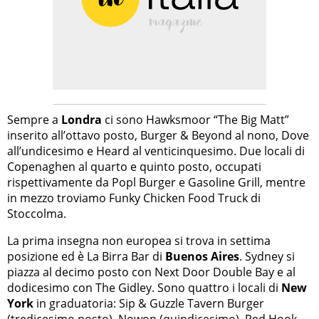
Sempre a
Londra
ci sono Hawksmoor “The Big Matt”
inserito all’ottavo posto, Burger & Beyond al nono, Dove
all’undicesimo e Heard al venticinquesimo. Due locali di
Copenaghen al quarto e quinto posto, occupati
rispettivamente da Popl Burger e Gasoline Grill, mentre
in mezzo troviamo Funky Chicken Food Truck di
Stoccolma.
La prima insegna non europea si trova in settima
posizione ed è La Birra Bar di
Buenos Aires
. Sydney si
piazza al decimo posto con Next Door Double Bay e al
dodicesimo con The Gidley. Sono quattro i locali di
New
York
in graduatoria: Sip & Guzzle Tavern Burger
(tredicesimo posto), Nowon (quindicesimo), Red Hook