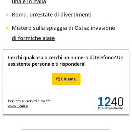
una è in Italia
Roma, un'estate di divertimenti
Mistero sulla spiaggia di Ostia: invasione
di formiche alate
Cerchi qualcosa o cerchi un numero di telefono? Un
assistente personale ti risponderà!
Chiama
Per info su servizi e tariffe:
www.1240.it