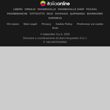
LIBERO
VIRGILIO
PAGINEGIALLE
PAGINEGIALLE SHOP
PGCASA
PAGINEBIANCHE
TUTTOCITTÀ
DILEI
SIVIAGGIA
QUIFINANZA
BUONISSIMO
SUPEREVA
Chi siamo
Note Legali
Privacy
Cookie Policy
Preferenze sui cookie
Aiuto
© Italiaonline S.p.A. 2026
Direzione e coordinamento di Libero Acquisition S.á r.l.
P. IVA 03970540963