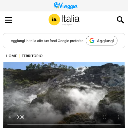
QUESTO
SITO
CONTRIBUISCE
ALL’AUDIENCE
DI
Aggiungi
Aggiungi
InItalia
alle tue fonti Google preferite
HOME
TERRITORIO