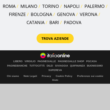
ROMA
MILANO
TORINO
NAPOLI
PALERMO
FIRENZE
BOLOGNA
GENOVA
VERONA
CATANIA
BARI
PADOVA
TROVA AZIENDE
LIBERO
VIRGILIO
PAGINEGIALLE
PAGINEGIALLE SHOP
PGCASA
PAGINEBIANCHE
TUTTOCITTÀ
DILEI
SIVIAGGIA
QUIFINANZA
BUONISSIMO
SUPEREVA
Chi siamo
Note Legali
Privacy
Cookie Policy
Preferenze sui cookie
Aiuto
© Italiaonline S.p.A. 2026
Direzione e coordinamento di Libero Acquisition S.á r.l.
P. IVA 03970540963