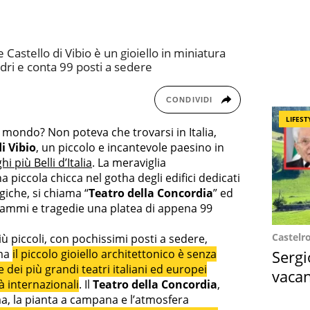
 Castello di Vibio è un gioiello in miniatura
ri e conta 99 posti a sedere
CONDIVIDI
LIFEST
del mondo? Non poteva che trovarsi in Italia,
i Vibio
, un piccolo e incantevole paesino in
hi più Belli d’Italia
. La meraviglia
 piccola chicca nel gotha degli edifici dedicati
iche, si chiama “
Teatro della Concordia
” ed
rammi e tragedie una platea di appena 99
Castelr
ù piccoli, con pochissimi posti a sedere,
 ma
il piccolo gioiello architettonico è senza
Sergi
 dei più grandi teatri italiani ed europei
vacan
tà internazionali
. Il
Teatro della Concordia
,
locat
rma, la pianta a campana e l’atmosfera