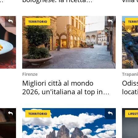
"stellata" è un caso
disc
TERRITORIO
TERRI
Firenze
Trapani
Migliori città al mondo
Odiss
2026, un'italiana al top in
locat
Europa
semb
TERRITORIO
LIFES