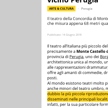
ARTE & CULTURA
Perugia
Il teatro della Concordia di Monte
che misura appena 68 metri quad
Pubblicato:
14 Giugno 2018
Il teatro all’italiana più piccolo 
precisamente a
Monte Castello d
provincia di
Perugia
, uno dei
Borg
architettonica unica al mondo, una
alle rappresentazioni drammaturg
offre agli amanti di commedie, d
posti.
Al mondo esistono teatri molto pi
anche minori del teatro umbro,
dubbio la più piccola riproduzione
disseminati nelle principali locali
infatti, per la sua particolare fo