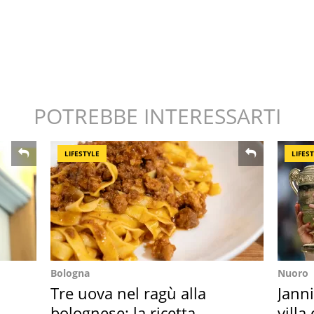
POTREBBE INTERESSARTI
LIFESTYLE
LIFES
Bologna
Nuoro
Tre uova nel ragù alla
Janni
bolognese: la ricetta
villa