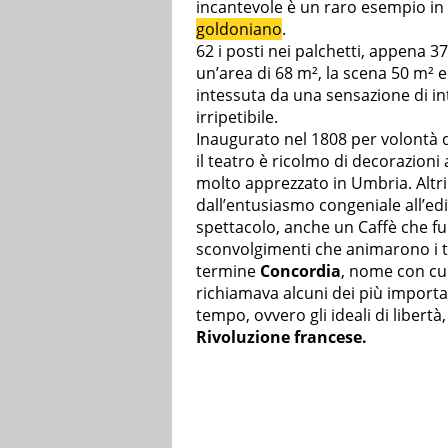
incantevole è un raro esempio in
goldoniano
.
62 i posti nei palchetti, appena 37
un’area di 68 m², la scena 50 m² e
intessuta da una sensazione di int
irripetibile.
Inaugurato nel 1808 per volontà di
il teatro è ricolmo di decorazioni
molto apprezzato in Umbria. Altri a
dall’entusiasmo congeniale all’edif
spettacolo, anche un Caffè che fu 
sconvolgimenti che animarono i tem
termine
Concordia
, nome con cui
richiamava alcuni dei più importa
tempo, ovvero gli ideali di libertà
Rivoluzione francese.