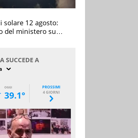
si solare 12 agosto:
o del ministero su
 osservarla