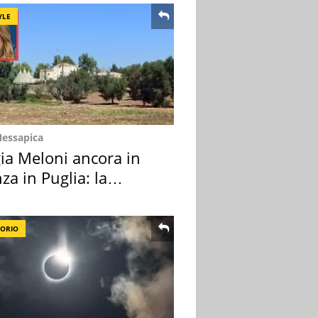
YLE
Messapica
ia Meloni ancora in
za in Puglia: la
ion scelta
TORIO