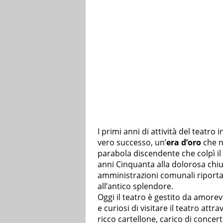
I primi anni di attività del teatr
vero successo, un’
era d’oro
che n
parabola discendente che colpì il
anni Cinquanta alla dolorosa chius
amministrazioni comunali riportar
all’antico splendore.
Oggi il teatro è gestito da amore
e curiosi di visitare il teatro att
ricco cartellone, carico di concerti