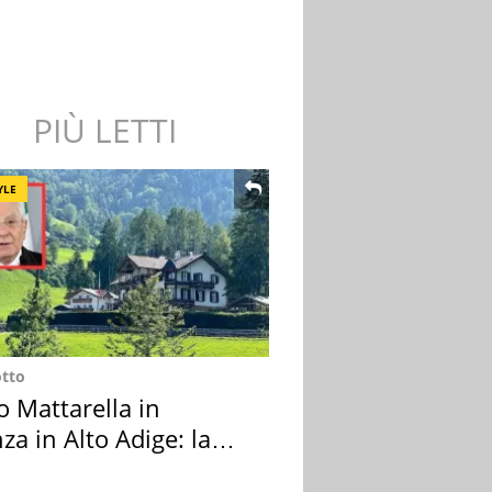
PIÙ LETTI
YLE
otto
o Mattarella in
za in Alto Adige: la
ion scelta