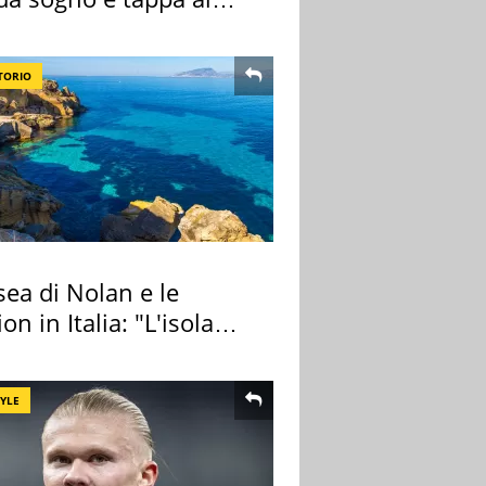
ount
TORIO
ea di Nolan e le
ion in Italia: "L'isola
ra Itaca"
TYLE