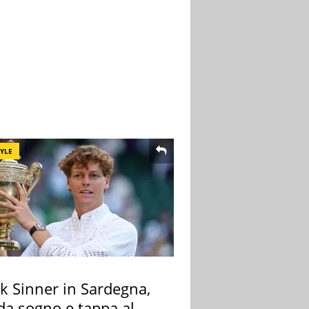
TYLE
k Sinner in Sardegna,
 da sogno e tappa al