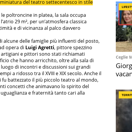
miniatura del teatro settecentesco in stile
LIFEST
 le poltroncine in platea, la sala occupa
 l’atrio 29 m², per un’atmosfera classica
imità e di vicinanza al palco davvero
 alcune delle famiglie più influenti del posto,
 ad opera di
Luigi Agretti
, pittore spezzino
rtigiani e pittori sono stati richiamati
Ceglie 
icio che hanno arricchito, oltre alla sala di
Giorg
luogo di incontri e discussioni sui grandi
vacan
pi a ridosso tra il XVIII e XIX secolo. Anche il
 fu battezzato il più piccolo teatro al mondo,
locat
nti concetti che animavano lo spirito del
, uguaglianza e fraternità tanto cari alla
TERRI