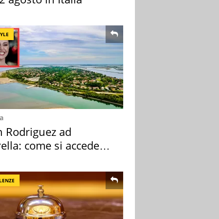
TYLE
a
n Rodriguez ad
ella: come si accede
sola privata
LENZE