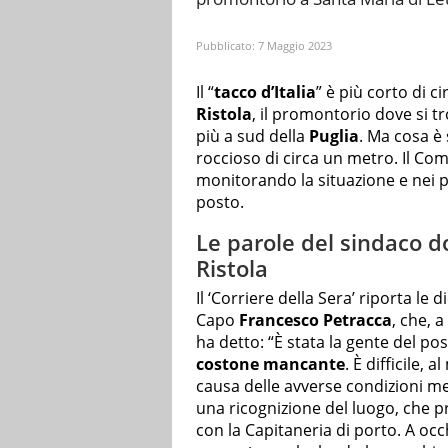
Pubblicato:
7 Maggio 2023
Il “
tacco d’Italia
” è più corto di c
Ristola
, il promontorio dove si tr
più a sud della
Puglia
. Ma cosa è
roccioso di circa un metro. Il Co
monitorando la situazione e nei pr
posto.
Le parole del sindaco d
Ristola
Il ‘Corriere della Sera’ riporta le 
Capo
Francesco Petracca
, che, 
ha detto: “È stata la gente del pos
costone mancante
. È difficile,
causa delle avverse condizioni me
una ricognizione del luogo, che 
con la Capitaneria di porto. A occ