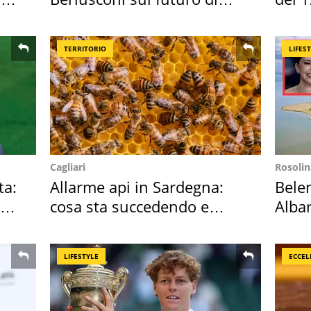
Villa Certosa
TERRITORIO
LIFES
Cagliari
Rosolin
ta:
Allarme api in Sardegna:
Bele
cosa sta succedendo e
Albar
perché
all'i
LIFESTYLE
ECCEL