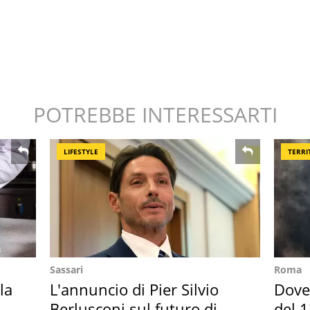
POTREBBE INTERESSARTI
LIFESTYLE
TERRI
Sassari
Roma
la
L'annuncio di Pier Silvio
Dove 
in
Berlusconi sul futuro di
del 1