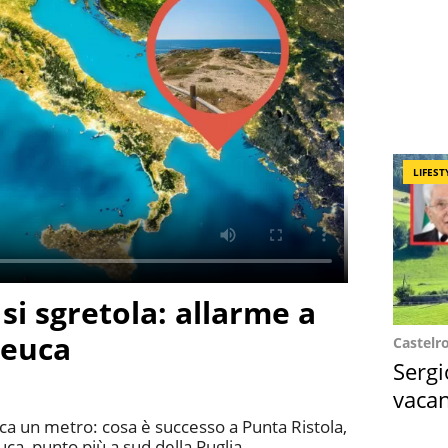
LIFEST
" si sgretola: allarme a
Leuca
Castelr
Sergi
vacan
locat
 circa un metro: cosa è successo a Punta Ristola,
ca, punto più a sud della Puglia