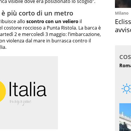
nca visibile dove era posizionato lo scoglio”.
” è più corto di un metro
Milano
Eclis
ribuisce allo
scontro con un veliero
il
l costone roccioso a Punta Ristola. La barca è
avvis
 martedì 2 e mercoledì 3 maggio: l’imbarcazione,
come
con violenza dal mare in burrasca contro il
lia.