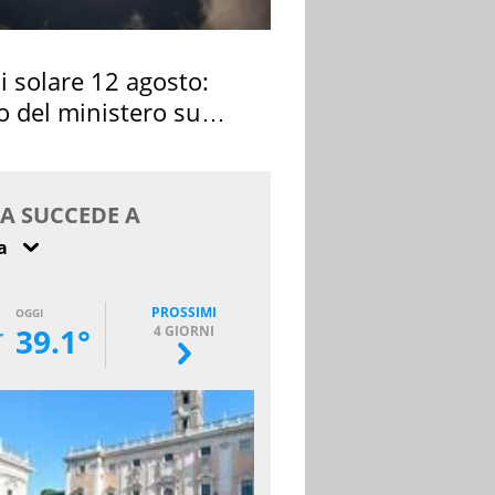
si solare 12 agosto:
o del ministero su
 osservarla