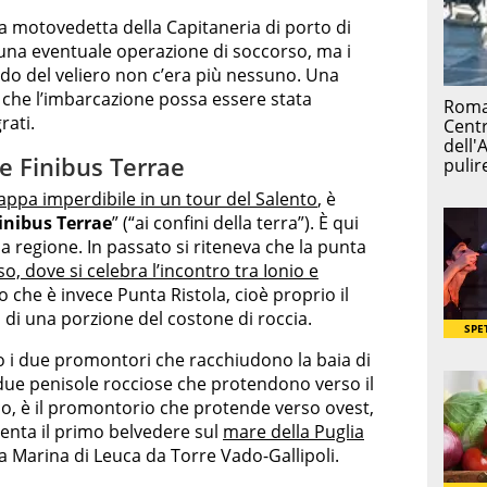
a motovedetta della Capitaneria di porto di
e una eventuale operazione di soccorso, ma i
do del veliero non c’era più nessuno. Una
 è che l’imbarcazione possa essere stata
rati.
e Finibus Terrae
appa imperdibile in un tour del Salento
, è
inibus Terrae
” (“ai confini della terra”). È qui
la regione. In passato si riteneva che la punta
o, dove si celebra l’incontro tra Ionio e
o che è invece Punta Ristola, cioè proprio il
o di una porzione del costone di roccia.
o i due promontori che racchiudono la baia di
i due penisole rocciose che protendono verso il
ico, è il promontorio che protende verso ovest,
esenta il primo belvedere sul
mare della Puglia
 a Marina di Leuca da Torre Vado-Gallipoli.