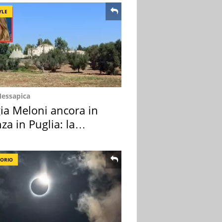
YLE
Messapica
ia Meloni ancora in
za in Puglia: la
ion scelta
TORIO