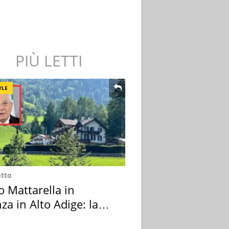
PIÙ LETTI
YLE
otto
o Mattarella in
za in Alto Adige: la
ion scelta