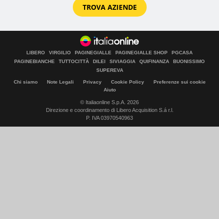
TROVA AZIENDE
LIBERO
VIRGILIO
PAGINEGIALLE
PAGINEGIALLE SHOP
PGCASA
PAGINEBIANCHE
TUTTOCITTÀ
DILEI
SIVIAGGIA
QUIFINANZA
BUONISSIMO
SUPEREVA
Chi siamo
Note Legali
Privacy
Cookie Policy
Preferenze sui cookie
Aiuto
© Italiaonline S.p.A. 2026
Direzione e coordinamento di Libero Acquisition S.á r.l.
P. IVA 03970540963