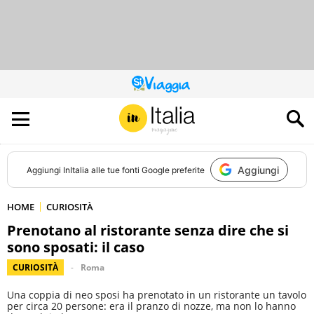
QUESTO
SITO
CONTRIBUISCE
ALL’AUDIENCE
DI
Aggiungi
Aggiungi
InItalia
alle tue fonti Google preferite
HOME
CURIOSITÀ
Prenotano al ristorante senza dire che si
sono sposati: il caso
CURIOSITÀ
Roma
Una coppia di neo sposi ha prenotato in un ristorante un tavolo
per circa 20 persone: era il pranzo di nozze, ma non lo hanno