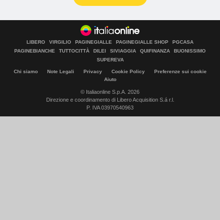
LIBERO
VIRGILIO
PAGINEGIALLE
PAGINEGIALLE SHOP
PGCASA
PAGINEBIANCHE
TUTTOCITTÀ
DILEI
SIVIAGGIA
QUIFINANZA
BUONISSIMO
SUPEREVA
Chi siamo
Note Legali
Privacy
Cookie Policy
Preferenze sui cookie
Aiuto
© Italiaonline S.p.A. 2026
Direzione e coordinamento di Libero Acquisition S.á r.l.
P. IVA 03970540963