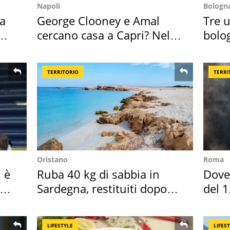
Napoli
Bologn
ta
George Clooney e Amal
Tre u
cercano casa a Capri? Nel
bolog
mirino una villa
"stel
TERRITORIO
TERRI
Oristano
Roma
i è
Ruba 40 kg di sabbia in
Dove 
to
Sardegna, restituiti dopo
del 1
50 anni
LIFESTYLE
LIFES