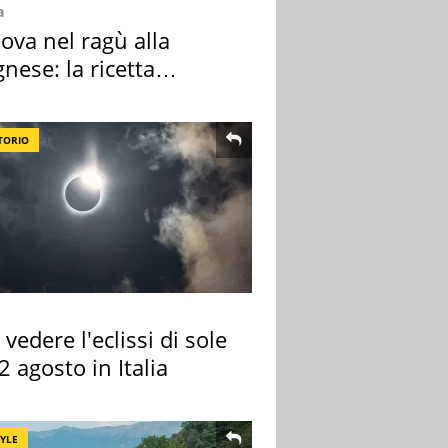
a
ova nel ragù alla
nese: la ricetta
lata" è un caso
TORIO
vedere l'eclissi di sole
2 agosto in Italia
TYLE