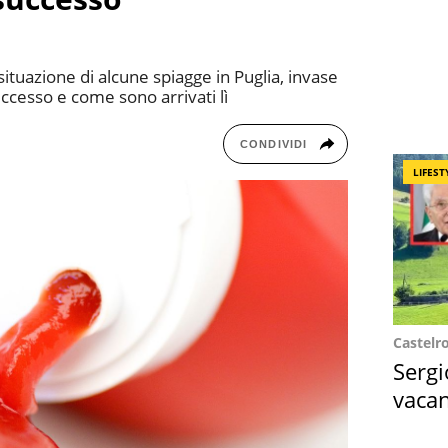
ituazione di alcune spiagge in Puglia, invase
uccesso e come sono arrivati lì
CONDIVIDI
LIFEST
Castelr
Sergi
vacan
locat