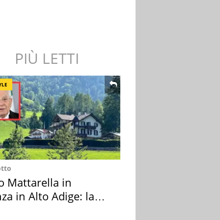
PIÙ LETTI
YLE
otto
o Mattarella in
za in Alto Adige: la
ion scelta