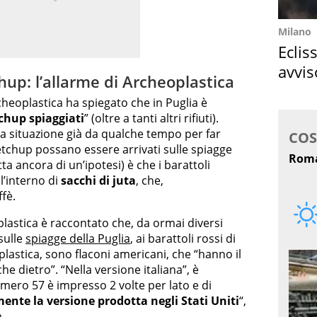
Milano
Eclis
avvis
hup: l’allarme di Archeoplastica
come
cheoplastica ha spiegato che in Puglia è
chup spiaggiati
” (oltre a tanti altri rifiuti).
a situazione già da qualche tempo per far
ketchup possano essere arrivati sulle spiagge
tta ancora di un’ipotesi) è che i barattoli
l’interno di
sacchi di juta
, che,
fè.
lastica è raccontato che, da ormai diversi
sulle
spiagge della Puglia
, ai barattoli rossi di
lastica, sono flaconi americani, che “hanno il
 dietro”. “Nella versione italiana”, è
umero 57 è impresso 2 volte per lato e di
ente la versione prodotta negli Stati Uniti
“,
.