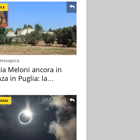
YLE
Messapica
ia Meloni ancora in
za in Puglia: la
ion scelta
TORIO