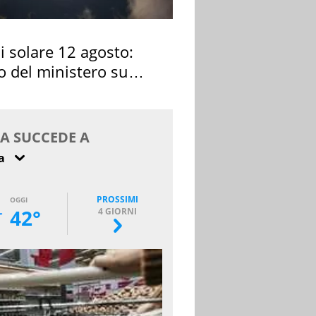
si solare 12 agosto:
o del ministero su
 osservarla