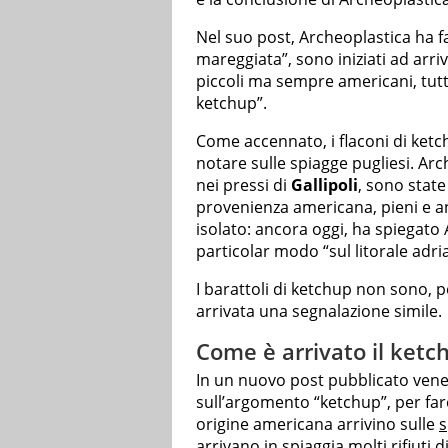
Nel suo post, Archeoplastica ha fa
mareggiata”, sono iniziati ad arriv
piccoli ma sempre americani, tutt
ketchup”.
Come accennato, i flaconi di ketch
notare sulle spiagge pugliesi. Arc
nei pressi di
Gallipoli
, sono state
provenienza americana, pieni e an
isolato: ancora oggi, ha spiegato 
particolar modo “sul litorale adri
I barattoli di ketchup non sono, 
arrivata una segnalazione simile.
Come è arrivato il ketch
In un nuovo post pubblicato vene
sull’argomento “ketchup”, per fare
origine americana arrivino sulle
s
arrivano in spiaggia molti rifiuti 