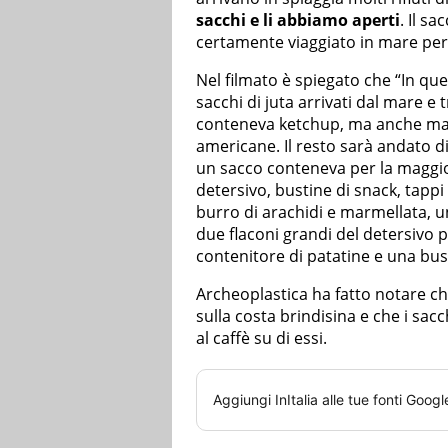
sacchi e li abbiamo aperti
. Il s
certamente viaggiato in mare per
Nel filmato è spiegato che “In que
sacchi di juta arrivati dal mare e 
conteneva ketchup, ma anche maion
americane. Il resto sarà andato di
un sacco conteneva per la maggio
detersivo, bustine di snack, tappi
burro di arachidi e marmellata, un
due flaconi grandi del detersivo
contenitore di patatine e una bus
Archeoplastica ha fatto notare ch
sulla costa brindisina e che i sacc
al caffè su di essi.
Aggiungi
InItalia
alle tue fonti Googl