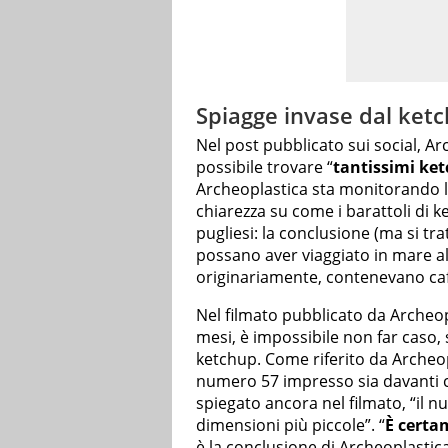
Spiagge invase dal ketc
Nel post pubblicato sui social, Ar
possibile trovare “
tantissimi ket
Archeoplastica sta monitorando l
chiarezza su come i barattoli di 
pugliesi: la conclusione (ma si tra
possano aver viaggiato in mare al
originariamente, contenevano caf
Nel filmato pubblicato da Archeop
mesi, è impossibile non far caso, 
ketchup. Come riferito da Archeop
numero 57 impresso sia davanti che
spiegato ancora nel filmato, “il n
dimensioni più piccole”. “
È certam
è la conclusione di Archeoplastica