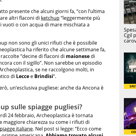
tto presente che alcuni giorni fa, “con l’ultima
are altri flaconi di
ketchup
“leggermente più
i vuoti o con acqua di mare mischiata a
up non sono gli unici rifiuti che è possibile
heoplastica ha riferito che alcune settimane fa,
 raccolte “decine di flaconi di
maionese
di
cora con il sigillo”. Non sarebbe un episodio
Archeoplastica, se ne raccolgono molti, in
atico di
Lecce
e
Brindisi
“.
però, un’esclusiva pugliese: anche da Ancona è
up sulle spiagge pugliesi?
rdì 24 febbraio, Archeoplastica è tornata
 maggiore chiarezza su come i rifiuti di
piagge italiane
. Nel post si legge: “Ecco come
di origine americana.
Abbiamo trovato alcuni