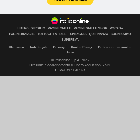
LIBERO
VIRGILIO
PAGINEGIALLE
PAGINEGIALLE SHOP
PGCASA
PAGINEBIANCHE
TUTTOCITTÀ
DILEI
SIVIAGGIA
QUIFINANZA
BUONISSIMO
SUPEREVA
Chi siamo
Note Legali
Privacy
Cookie Policy
Preferenze sui cookie
Aiuto
© Italiaonline S.p.A. 2026
Direzione e coordinamento di Libero Acquisition S.á r.l.
P. IVA 03970540963