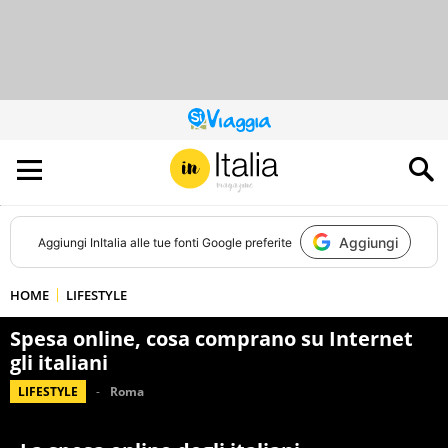
QUESTO
SITO
CONTRIBUISCE
ALL’AUDIENCE
DI
Aggiungi
Aggiungi
InItalia
alle tue fonti Google preferite
HOME
LIFESTYLE
Spesa online, cosa comprano su Internet
gli italiani
LIFESTYLE
Roma