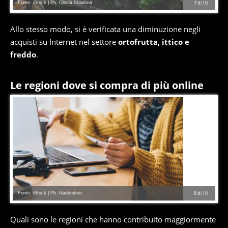
Fonte: iStock | Ph. Olesia Shadrina
7
di
10
Allo stesso modo, si è verificata una diminuzione negli
acquisti su Internet nel settore
ortofrutta, ittico e
freddo
.
Le regioni dove si compra di più online
Fonte: iStock | Ph. filadendron
8
di
10
Quali sono le regioni che hanno contribuito maggiormente