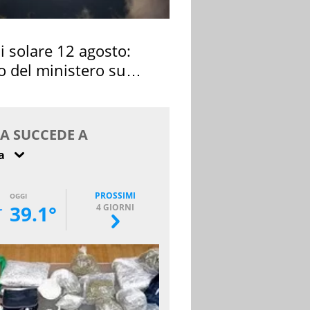
si solare 12 agosto:
o del ministero su
 osservarla