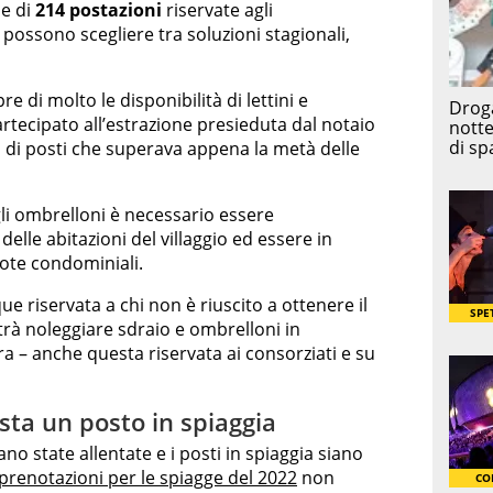
le di
214 postazioni
riservate agli
possono scegliere tra soluzioni stagionali,
 di molto le disponibilità di lettini e
artecipato all’estrazione presieduta dal notaio
di posti che superava appena la metà delle
gli ombrelloni è necessario essere
delle abitazioni del villaggio ed essere in
uote condominiali.
e riservata a chi non è riuscito a ottenere il
trà noleggiare sdraio e ombrelloni in
ra – anche questa riservata ai consorziati e su
ta un posto in spiaggia
no state allentate e i posti in spiaggia siano
prenotazioni per le spiagge del 2022
non