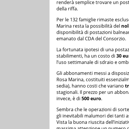
renderà semplice trovare un posto 
della riffa.
Per le 132 famiglie rimaste esclus
Marina resta la possibilità del
nol
disponibilità di postazioni balnear
emanato dal CDA del Consorzio.
La fortunata ipotesi di una postazi
stabilimenti, ha un costo di
30 eu
l’uso settimanale di sdraio e omb
Gli abbonamenti messi a disposizio
Rosa Marina, costituiti essenzial
sedia), hanno costi che variano
t
stagionali. Il prezzo per un abbo
invece, è di
500 euro
.
Sembra che le operazioni di sorte
gli inevitabili malumori dei tanti 
Vista la buona riuscita dell’iniziati
massima attenzione un numero di p