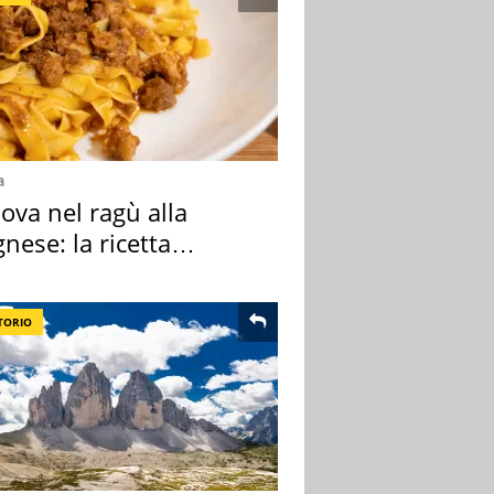
a
ova nel ragù alla
nese: la ricetta
lata" è un caso
TORIO