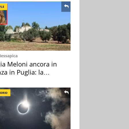
YLE
Messapica
ia Meloni ancora in
za in Puglia: la
ion scelta
TORIO