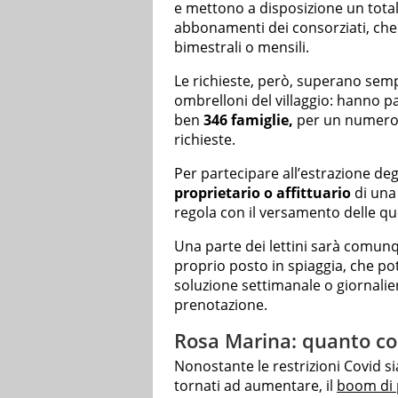
e mettono a disposizione un tota
abbonamenti dei consorziati, che 
bimestrali o mensili.
Le richieste, però, superano sempre
ombrelloni del villaggio: hanno p
ben
346 famiglie,
per un numero 
richieste.
Per partecipare all’estrazione de
proprietario o affittuario
di una 
regola con il versamento delle q
Una parte dei lettini sarà comunqu
proprio posto in spiaggia, che po
soluzione settimanale o giornalie
prenotazione.
Rosa Marina: quanto cos
Nonostante le restrizioni Covid sia
tornati ad aumentare, il
boom di 