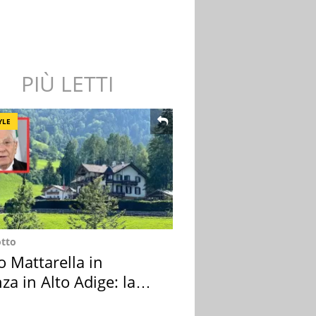
PIÙ LETTI
YLE
otto
o Mattarella in
za in Alto Adige: la
ion scelta