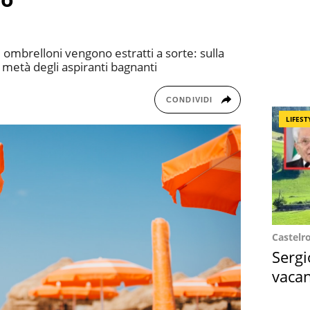
e ombrelloni vengono estratti a sorte: sulla
a metà degli aspiranti bagnanti
CONDIVIDI
LIFEST
Castelr
Sergi
vacan
locat