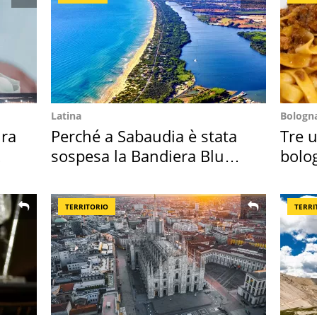
Latina
Bologn
ra
Perché a Sabaudia è stata
Tre u
sospesa la Bandiera Blu
bolog
2026
"stel
TERRITORIO
TERRI