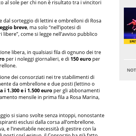
al sole per chi non è risultato tra i vincitori
e dal sorteggio di lettini e ombrelloni di Rosa
eggio breve
, ma solo “nell’ipotesi di
i libere”, come si legge nell’avviso pubblico
one libera, in qualsiasi fila di ognuno dei tre
ro
per i noleggi giornalieri, e di
150 euro
per
rellone.
ne dei consorziati nei tre stabilimenti di
mente da ombrellone e due posti (lettino o
ra i 1.300 e i 1.500 euro
per gli abbonamenti
namento mensile in prima fila a Rosa Marina,
ggio si siano svolte senza intoppi, nonostante
aspiranti esclusi dalla corsa all’ombrellone.
va, e l’inevitabile necessità di gestire con la
osti così esiguo, il Consorzio ha già fatto