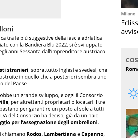
Milano
Eclis
lloni
avvis
ica tra le più suggestive della fascia adriatica
come
miato con la
Bandiera Blu 2022
, si è sviluppato
negli anni Sessanta dall’imprenditore austriaco
sti stranieri
, soprattutto inglesi e svedesi, che
 costruite in quello che a posteriori sembra uno
so del Paese.
onobbe un grande sviluppo, e oggi il Consorzio
ille
, per altrettanti proprietari o locatari. I tre
 bastano per garantire un posto al sole a tutti
il CDA del Consorzio ha deciso, già da un paio
ggio per l’assegnazione degli ombrelloni
.
 si chiamano
Rodos
,
Lambertiana
e
Capanno
,