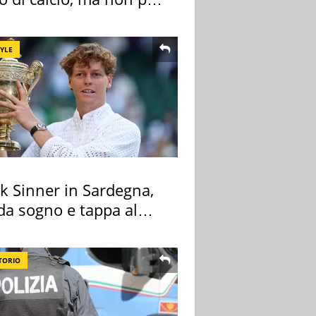
 e Lazio
TYLE
k Sinner in Sardegna,
 da sogno e tappa al
ount
TORIO