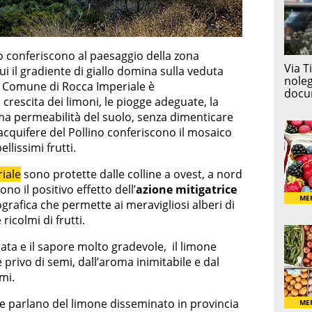
io conferiscono al paesaggio della zona
i il gradiente di giallo domina sulla veduta
il Comune di Rocca Imperiale è
crescita dei limoni, le piogge adeguate, la
ima permeabilità del suolo, senza dimenticare
 acquifere del Pollino conferiscono il mosaico
ellissimi frutti.
iale
sono protette dalle colline a ovest, a nord
no il positivo effetto dell’
azione mitigatrice
rafica che permette ai meravigliosi alberi di
ricolmi di frutti.
ata e il sapore molto gradevole, il limone
rivo di semi, dall’aroma inimitabile e dal
mi.
e parlano del limone disseminato in provincia