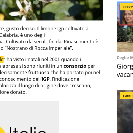
LIFEST
, gusto deciso. Il limone Igp coltivato a
 Calabria, è uno degli
a. Coltivato da secoli, fin dal Rinascimento è
o “Nostrano di Rocca Imperiale”.
Ceglie 
le
” ha visto i natali nel 2001 quando i
Giorg
alabrese si sono riuniti in un
consorzio
per
à decisamente fruttuosa che ha portato poi nel
vacan
riconoscimento dell’
IGP
, l’indicazione
locat
alorizza il luogo di origine dove crescono,
olore dorato.
TERRI