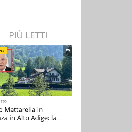
PIÙ LETTI
YLE
otto
o Mattarella in
za in Alto Adige: la
ion scelta