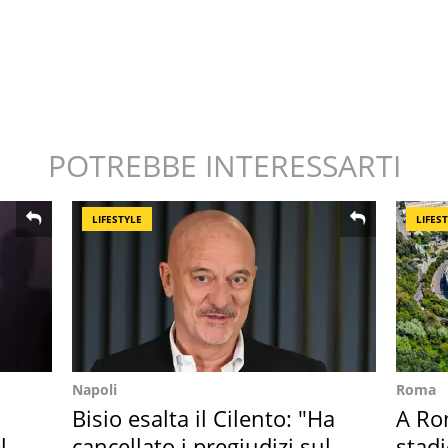
POTREBBE INTERESSARTI
LIFESTYLE
LIFES
Napoli
Roma
Bisio esalta il Cilento: "Ha
A Ro
l
cancellato i pregiudizi sul
stadi