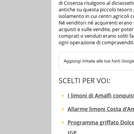
di Cosenza risalgono al diciasset
antiche su questa piccolo tesoro g
isolamento in cui centri agricoli
Né venditori né acquirenti erano 
acquisti e sulle vendite, per pote
comprati o venduti erano soliti f
ogni operazione di compravendit
Aggiungi
InItalia
alle tue fonti Googl
SCELTI PER VOI:
I limoni di Amalfi conqui
Allarme limoni Costa d'Ama
Programma griffato Dolce 
IGP