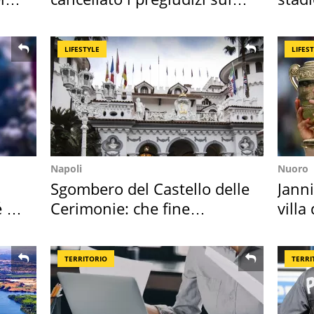
Sud"
Roma
LIFESTYLE
LIFES
Napoli
Nuoro
Sgombero del Castello delle
Janni
é è
Cerimonie: che fine
villa
faranno i mobili
disc
TERRITORIO
TERRI