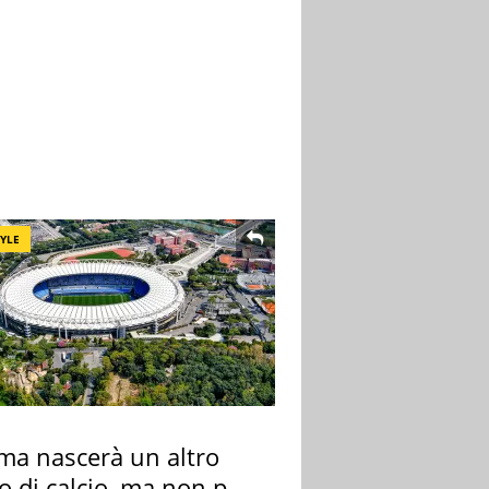
TYLE
ma nascerà un altro
o di calcio, ma non per