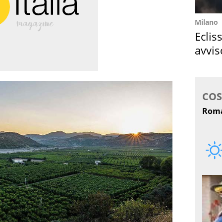
Milano
Eclis
avvis
come