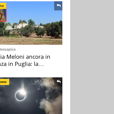
YLE
Messapica
ia Meloni ancora in
za in Puglia: la
ion scelta
TORIO