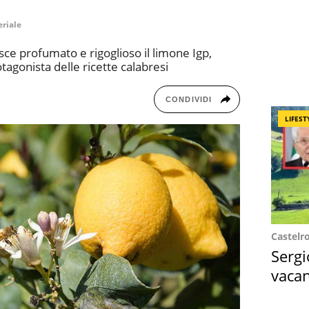
riale
sce profumato e rigoglioso il limone Igp,
tagonista delle ricette calabresi
CONDIVIDI
LIFEST
Castelr
Sergi
vacan
locat