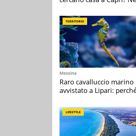
mirino una villa
TERRITORIO
Messina
Raro cavalluccio marino
avvistato a Lipari: perch
speciale
LIFESTYLE