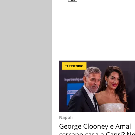
TERRITORIO
Napoli
George Clooney e Amal
cercano casa a Capri? Ne