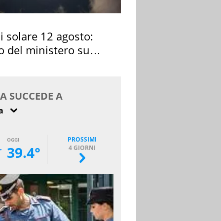
si solare 12 agosto:
o del ministero su
 osservarla