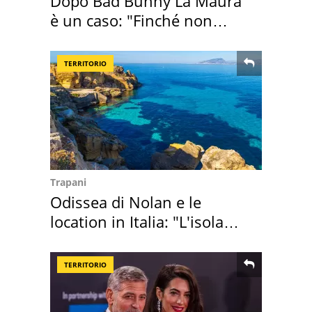
Dopo Bad Bunny La Maura
è un caso: "Finché non
scappa il morto"
TERRITORIO
Trapani
Odissea di Nolan e le
location in Italia: "L'isola
sembra Itaca"
TERRITORIO