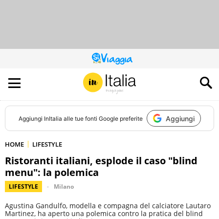
QUESTO
SITO
CONTRIBUISCE
ALL’AUDIENCE
DI
Aggiungi
Aggiungi
InItalia
alle tue fonti Google preferite
HOME
LIFESTYLE
Ristoranti italiani, esplode il caso "blind
menu": la polemica
LIFESTYLE
Milano
Agustina Gandulfo, modella e compagna del calciatore Lautaro
Martinez, ha aperto una polemica contro la pratica del blind