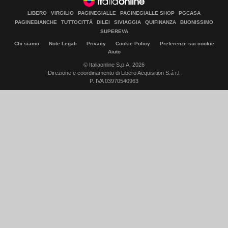
LIBERO
VIRGILIO
PAGINEGIALLE
PAGINEGIALLE SHOP
PGCASA
PAGINEBIANCHE
TUTTOCITTÀ
DILEI
SIVIAGGIA
QUIFINANZA
BUONISSIMO
SUPEREVA
Chi siamo
Note Legali
Privacy
Cookie Policy
Preferenze sui cookie
Aiuto
© Italiaonline S.p.A. 2026
Direzione e coordinamento di Libero Acquisition S.á r.l.
P. IVA 03970540963