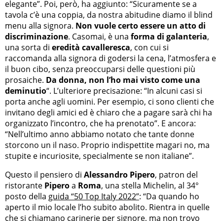
elegante”. Poi, però, ha aggiunto: “Sicuramente se a
tavola c’è una coppia, da nostra abitudine diamo il blind
menu alla signora.
Non vuole certo essere un atto di
discriminazione
. Casomai, è una
forma di galanteria
,
una sorta di
eredità cavalleresca
, con cui si
raccomanda alla signora di godersi la cena, l’atmosfera e
il buon cibo, senza preoccuparsi delle questioni più
prosaiche.
Da donna, non l’ho mai visto come una
deminutio
“. L’ulteriore precisazione: “In alcuni casi si
porta anche agli uomini. Per esempio, ci sono clienti che
invitano degli amici ed è chiaro che a pagare sarà chi ha
organizzato l’incontro, che ha prenotato”. E ancora:
“Nell’ultimo anno abbiamo notato che tante donne
storcono un il naso. Proprio indispettite magari no, ma
stupite e incuriosite, specialmente se non italiane”.
Questo il pensiero di
Alessandro Pipero
, patron del
ristorante
Pipero
a
Roma
, una stella Michelin, al 34°
posto della
guida “50 Top Italy 2022”
: “Da quando ho
aperto il mio locale l’ho subito abolito. Rientra in quelle
che si chiamano carinerie per signore, ma non trovo